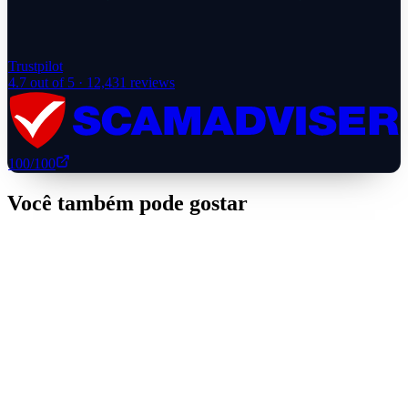
Trustpilot
4.7
out of 5 ·
12,431
reviews
100
/100
Você também pode gostar