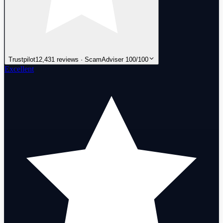
Trustpilot
12,431 reviews · ScamAdviser 100/100
Excellent