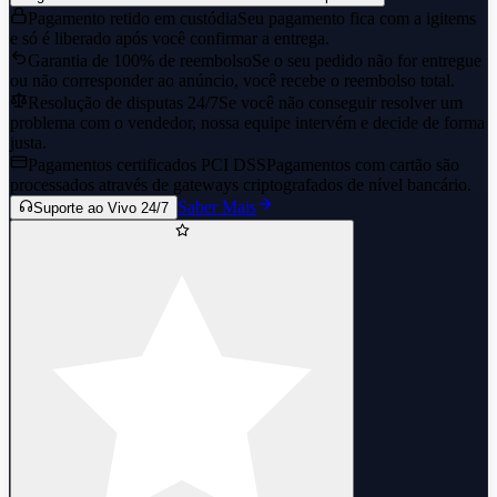
Pagamento retido em custódia
Seu pagamento fica com a igitems
e só é liberado após você confirmar a entrega.
Garantia de 100% de reembolso
Se o seu pedido não for entregue
ou não corresponder ao anúncio, você recebe o reembolso total.
Resolução de disputas 24/7
Se você não conseguir resolver um
problema com o vendedor, nossa equipe intervém e decide de forma
justa.
Pagamentos certificados PCI DSS
Pagamentos com cartão são
processados através de gateways criptografados de nível bancário.
Saber Mais
Suporte ao Vivo 24/7