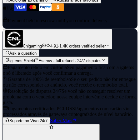
Adicionar ao carrinho
Adicionar aos favoritos
✱ Please verify your information carefully, as we are not liable for
errors due to incorrect details provided by the buyer. due to buyer's
wrong information.
Payment held in escrow until you confirm delivery
--------------------------------------------
◪ Need Help? ◩
Cnlgaming
4.91
·
1.4K orders
·
verified seller
∭ Contact us via Chat!
Ask a question
™
igitems Shield
Escrow · full refund · 24/7 disputes
Pagamento retido em custódia
Seu pagamento fica com a igitems
e só é liberado após você confirmar a entrega.
Garantia de 100% de reembolso
Se o seu pedido não for entregue
ou não corresponder ao anúncio, você recebe o reembolso total.
Resolução de disputas 24/7
Se você não conseguir resolver um
problema com o vendedor, nossa equipe intervém e decide de forma
justa.
Pagamentos certificados PCI DSS
Pagamentos com cartão são
processados através de gateways criptografados de nível bancário.
Saber Mais
Suporte ao Vivo 24/7