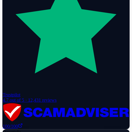
Trustpilot
4.7
out of 5 ·
12,431
reviews
100
/100