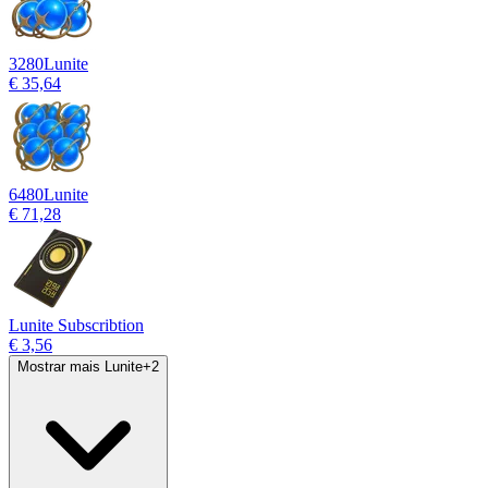
3280
Lunite
€ 35,64
6480
Lunite
€ 71,28
Lunite Subscribtion
€ 3,56
Mostrar mais Lunite
+
2