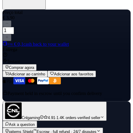
Preço total
€ 3,90
+≈ € 0,1
cash back to your wallet
Entrega
Instant
Comprar agora
Adicionar ao carrinho
Adicionar aos favoritos
Payment held in escrow until you confirm delivery
Cnlgaming
4.91
·
1.4K orders
·
verified seller
Ask a question
™
igitems Shield
Escrow · full refund · 24/7 disputes