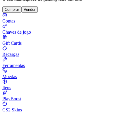
Comprar
Vender
Contas
Chaves de jogo
Gift Cards
Recargas
Ferramentas
Moedas
Itens
PlayBoost
CS2 Skins