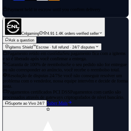
errors due to incorrect details provided by the buyer. due to buyer's
wrong information.
Payment held in escrow until you confirm delivery
--------------------------------------------
◪ Need Help? ◩
Cnlgaming
4.91
·
1.4K orders
·
verified seller
∭ Contact us via Chat!
Ask a question
™
igitems Shield
Escrow · full refund · 24/7 disputes
Pagamento retido em custódia
Seu pagamento fica com a igitems
e só é liberado após você confirmar a entrega.
Garantia de 100% de reembolso
Se o seu pedido não for entregue
ou não corresponder ao anúncio, você recebe o reembolso total.
Resolução de disputas 24/7
Se você não conseguir resolver um
problema com o vendedor, nossa equipe intervém e decide de forma
justa.
Pagamentos certificados PCI DSS
Pagamentos com cartão são
processados através de gateways criptografados de nível bancário.
Saber Mais
Suporte ao Vivo 24/7