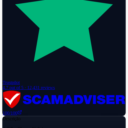
Trustpilot
4.7
out of 5 ·
12,431
reviews
100
/100
Descrição