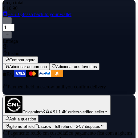
Preço total
€ 10,90
+≈ € 0,4
cash back to your wallet
Entrega
Instant
Comprar agora
Adicionar ao carrinho
Adicionar aos favoritos
Payment held in escrow until you confirm delivery
Cnlgaming
4.91
·
1.4K orders
·
verified seller
Ask a question
™
igitems Shield
Escrow · full refund · 24/7 disputes
Pagamento retido em custódia
Seu pagamento fica com a igitems