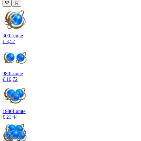
300
Lunite
€ 3,57
980
Lunite
€ 10,72
1980
Lunite
€ 21,44