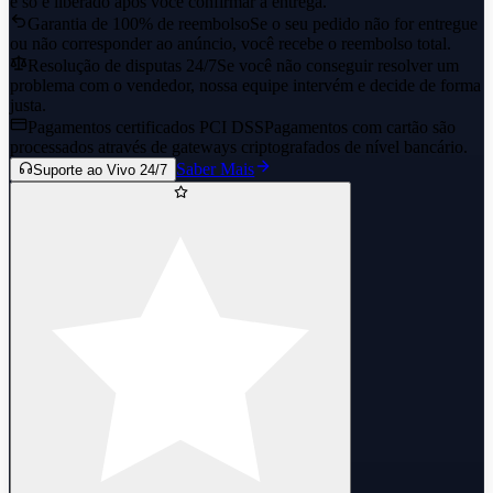
e só é liberado após você confirmar a entrega.
Garantia de 100% de reembolso
Se o seu pedido não for entregue
ou não corresponder ao anúncio, você recebe o reembolso total.
Resolução de disputas 24/7
Se você não conseguir resolver um
problema com o vendedor, nossa equipe intervém e decide de forma
justa.
Pagamentos certificados PCI DSS
Pagamentos com cartão são
processados através de gateways criptografados de nível bancário.
Saber Mais
Suporte ao Vivo 24/7