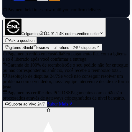
errors due to incorrect details provided by the buyer. due to buyer's
wrong information.
Payment held in escrow until you confirm delivery
--------------------------------------------
◪ Need Help? ◩
Cnlgaming
4.91
·
1.4K orders
·
verified seller
∭ Contact us via Chat!
Ask a question
™
igitems Shield
Escrow · full refund · 24/7 disputes
Pagamento retido em custódia
Seu pagamento fica com a igitems
e só é liberado após você confirmar a entrega.
Garantia de 100% de reembolso
Se o seu pedido não for entregue
ou não corresponder ao anúncio, você recebe o reembolso total.
Resolução de disputas 24/7
Se você não conseguir resolver um
problema com o vendedor, nossa equipe intervém e decide de forma
justa.
Pagamentos certificados PCI DSS
Pagamentos com cartão são
processados através de gateways criptografados de nível bancário.
Saber Mais
Suporte ao Vivo 24/7