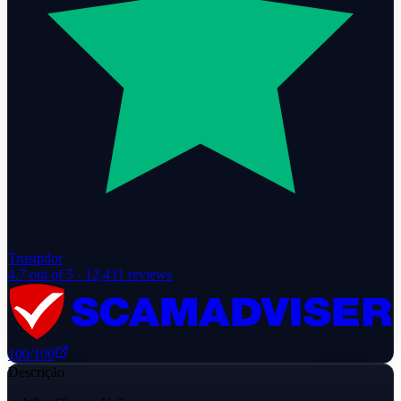
Trustpilot
4.7
out of 5 ·
12,431
reviews
100
/100
Descrição