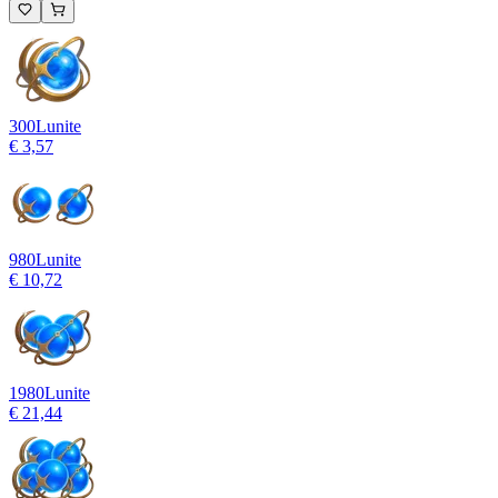
300
Lunite
€ 3,57
980
Lunite
€ 10,72
1980
Lunite
€ 21,44