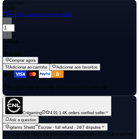
Preço total
€ 3,90
+≈ € 0,1
cash back to your wallet
Entrega
20 mins
Comprar agora
Adicionar ao carrinho
Adicionar aos favoritos
Payment held in escrow until you confirm delivery
Cnlgaming
4.91
·
1.4K orders
·
verified seller
Ask a question
™
igitems Shield
Escrow · full refund · 24/7 disputes
Pagamento retido em custódia
Seu pagamento fica com a igitems