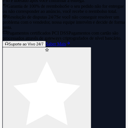
e só é liberado após você confirmar a entrega.
Garantia de 100% de reembolso
Se o seu pedido não for entregue
ou não corresponder ao anúncio, você recebe o reembolso total.
Resolução de disputas 24/7
Se você não conseguir resolver um
problema com o vendedor, nossa equipe intervém e decide de forma
justa.
Pagamentos certificados PCI DSS
Pagamentos com cartão são
processados através de gateways criptografados de nível bancário.
Saber Mais
Suporte ao Vivo 24/7