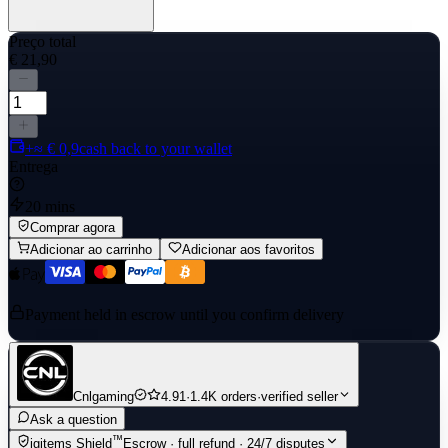
Preço total
€ 21,90
+≈ € 0,9
cash back to your wallet
Entrega
20 mins
Comprar agora
Adicionar ao carrinho
Adicionar aos favoritos
Payment held in escrow until you confirm delivery
Cnlgaming
4.91
·
1.4K orders
·
verified seller
Ask a question
™
igitems Shield
Escrow · full refund · 24/7 disputes