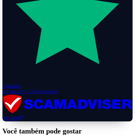
Trustpilot
4.7
out of 5 ·
12,431
reviews
100
/100
Você também pode gostar