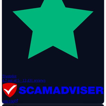
Trustpilot
4.7
out of 5 ·
12,431
reviews
100
/100