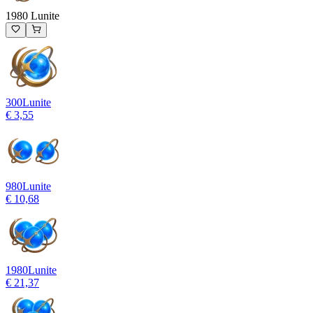
1980 Lunite
300
Lunite
€ 3,55
980
Lunite
€ 10,68
1980
Lunite
€ 21,37