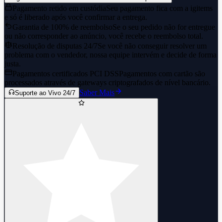
Pagamento retido em custódia
Seu pagamento fica com a igitems
e só é liberado após você confirmar a entrega.
Garantia de 100% de reembolso
Se o seu pedido não for entregue
ou não corresponder ao anúncio, você recebe o reembolso total.
Resolução de disputas 24/7
Se você não conseguir resolver um
problema com o vendedor, nossa equipe intervém e decide de forma
justa.
Pagamentos certificados PCI DSS
Pagamentos com cartão são
processados através de gateways criptografados de nível bancário.
Saber Mais
Suporte ao Vivo 24/7