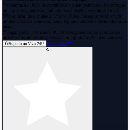
Garantia de 100% de reembolso
Se o seu pedido não for entregue
ou não corresponder ao anúncio, você recebe o reembolso total.
Resolução de disputas 24/7
Se você não conseguir resolver um
problema com o vendedor, nossa equipe intervém e decide de forma
justa.
Pagamentos certificados PCI DSS
Pagamentos com cartão são
processados através de gateways criptografados de nível bancário.
Saber Mais
Suporte ao Vivo 24/7