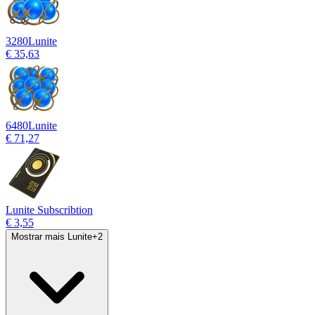
3280
Lunite
€ 35,63
6480
Lunite
€ 71,27
Lunite Subscribtion
€ 3,55
Mostrar mais Lunite
+
2