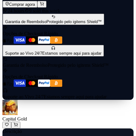
Comprar agora
24 hours
9
sold this week
Garantia de Reembolso
Protegido pelo igitems Shield™
Opções de Checkout Rápido
Suporte ao Vivo 24/7
Estamos sempre aqui para ajudar
Garantia de Reembolso
Protegido pelo igitems Shield™
Opções de Checkout Rápido
Suporte ao Vivo 24/7
Estamos sempre aqui para ajudar
Capital Gold
Descrição