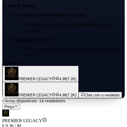
⚙️
How It Works
Join the Clan with Multiple Accounts
Each account contributes
Capital Gold
to clan
upgrades
Contribute & Leave
After donating the required Capital Gold, the account
leaves
Vendido por
We can rotate in more accounts to continue donating
Repeat Until Target is Reached
PREMIER LEGACY
4.98
(7.2K)
Keep joining, donating, and leaving with multiple
accounts
PREMIER LEGACY
4.98
(7.2K)
Chat com o vendedor
🛡️
Clan Settings Required
Ofertas disponíveis
·
14
vendedores
Preço
Trophies Required to Join:
wood V
Who Can Join:
Anyone
PREMIER LEGACY
€ 0,36
/
M