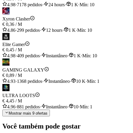
Minimum Town Hall Level:
6
4.98
·
7178 pedidos
·
24 hours
·
1 K
·
Mín: 10
Clan Space:
5-10
Xyron Clasher
Contributions will be made in a random sequence from top to
€ 0,36
/
M
bottom.
4.86
·
299 pedidos
·
12 hours
·
1 K
·
Mín: 10
Elite Gamer
€ 0,45
/
M
4.98
·
409 pedidos
·
Instantâneo
·
1 K
·
Mín: 10
GAMING GALAXY
€ 0,89
/
M
4.93
·
1368 pedidos
·
Instantâneo
·
10 K
·
Mín: 1
ULTRA LOOTS
€ 4,45
/
M
4.96
·
881 pedidos
·
Instantâneo
·
10
·
Mín: 1
Mostrar mais 9 ofertas
Você também pode gostar