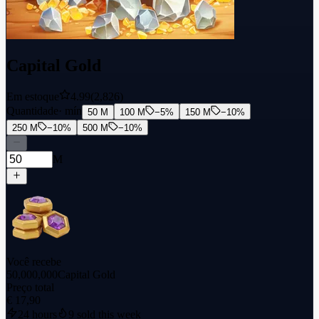
Capital Gold
Em estoque
4.99
(2,826)
Quantidade
· mín
50 M
100 M
−5%
150 M
−10%
250 M
−10%
500 M
−10%
M
Você recebe
50,000,000
Capital Gold
Preço total
€ 17,90
24 hours
9
sold this week