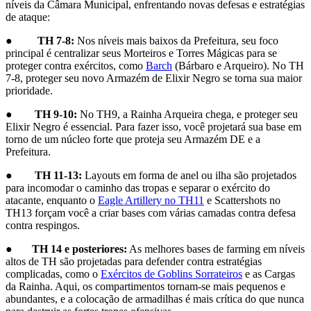
níveis da Câmara Municipal, enfrentando novas defesas e estratégias
de ataque:
●
TH 7-8:
Nos níveis mais baixos da Prefeitura, seu foco
principal é centralizar seus Morteiros e Torres Mágicas para se
proteger contra exércitos, como
Barch
(Bárbaro e Arqueiro). No TH
7-8, proteger seu novo Armazém de Elixir Negro se torna sua maior
prioridade.
●
TH 9-10:
No TH9, a Rainha Arqueira chega, e proteger seu
Elixir Negro é essencial. Para fazer isso, você projetará sua base em
torno de um núcleo forte que proteja seu Armazém DE e a
Prefeitura.
●
TH 11-13:
Layouts em forma de anel ou ilha são projetados
para incomodar o caminho das tropas e separar o exército do
atacante, enquanto o
Eagle Artillery no TH11
e Scattershots no
TH13 forçam você a criar bases com várias camadas contra defesa
contra respingos.
●
TH 14 e posteriores:
As melhores bases de farming em níveis
altos de TH são projetadas para defender contra estratégias
complicadas, como o
Exércitos de Goblins Sorrateiros
e as Cargas
da Rainha. Aqui, os compartimentos tornam-se mais pequenos e
abundantes, e a colocação de armadilhas é mais crítica do que nunca