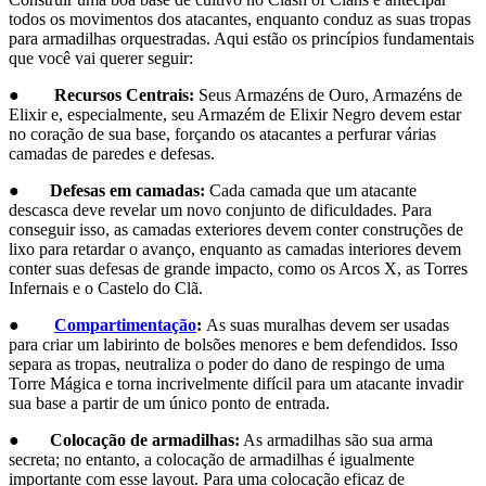
todos os movimentos dos atacantes, enquanto conduz as suas tropas
para armadilhas orquestradas. Aqui estão os princípios fundamentais
que você vai querer seguir:
●
Recursos Centrais:
Seus Armazéns de Ouro, Armazéns de
Elixir e, especialmente, seu Armazém de Elixir Negro devem estar
no coração de sua base, forçando os atacantes a perfurar várias
camadas de paredes e defesas.
●
Defesas em camadas:
Cada camada que um atacante
descasca deve revelar um novo conjunto de dificuldades. Para
conseguir isso, as camadas exteriores devem conter construções de
lixo para retardar o avanço, enquanto as camadas interiores devem
conter suas defesas de grande impacto, como os Arcos X, as Torres
Infernais e o Castelo do Clã.
●
Compartimentação
:
As suas muralhas devem ser usadas
para criar um labirinto de bolsões menores e bem defendidos. Isso
separa as tropas, neutraliza o poder do dano de respingo de uma
Torre Mágica e torna incrivelmente difícil para um atacante invadir
sua base a partir de um único ponto de entrada.
●
Colocação de armadilhas:
As armadilhas são sua arma
secreta; no entanto, a colocação de armadilhas é igualmente
importante com esse layout. Para uma colocação eficaz de