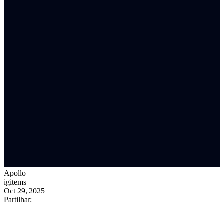
Apollo
igitems
Oct 29, 2025
Partilhar: