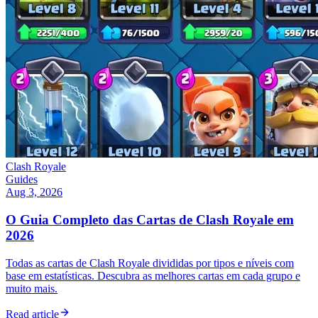
Clash Royale
Guides
Aug 3, 2026
O Guia Completo das Cartas de Clash Royale em
2026
Todas as cartas de Clash Royale divididas por tipos e níveis com
base em estatísticas. Descubra as melhores cartas em cada grupo e
muito mais.
Read article