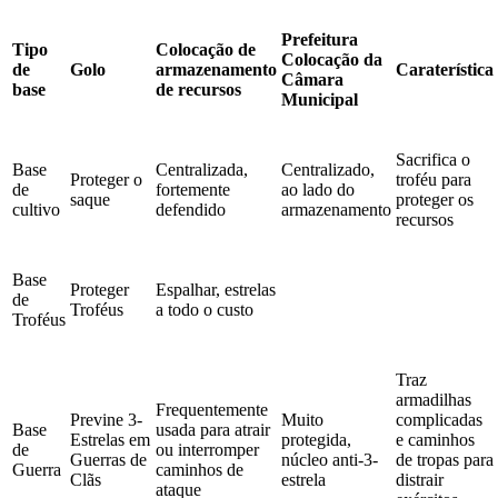
Prefeitura
Tipo
Colocação de
Colocação da
de
Golo
armazenamento
Caraterística
Câmara
base
de recursos
Municipal
Sacrifica o
Base
Centralizada,
Centralizado,
Proteger o
troféu para
de
fortemente
ao lado do
saque
proteger os
cultivo
defendido
armazenamento
recursos
Base
Proteger
Espalhar, estrelas
de
Troféus
a todo o custo
Troféus
Traz
armadilhas
Frequentemente
Previne 3-
Muito
complicadas
Base
usada para atrair
Estrelas em
protegida,
e caminhos
de
ou interromper
Guerras de
núcleo anti-3-
de tropas para
Guerra
caminhos de
Clãs
estrela
distrair
ataque