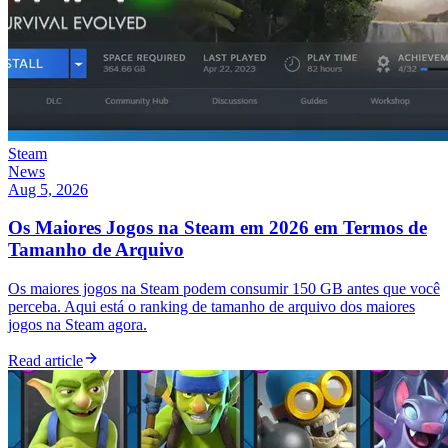
Steam
News
Aug 5, 2026
Os Maiores Jogos na Steam em 2026 em Termos de
Tamanho de Arquivo
Os maiores jogos na Steam podem consumir 150 GB antes que você
perceba. Aqui está o ranking de tamanho de arquivo dos maiores
jogos na Steam agora.
Read article