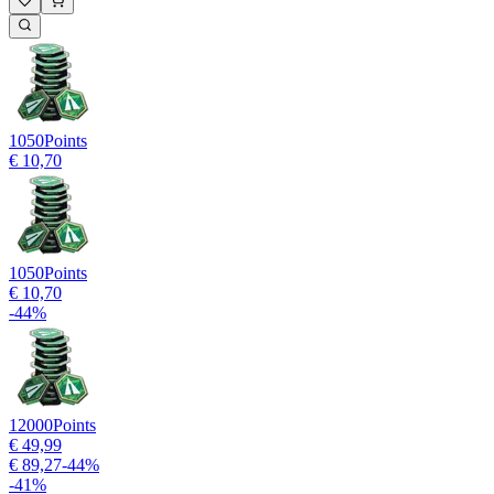
1050
Points
€ 10,70
1050
Points
€ 10,70
-
44
%
12000
Points
€ 49,99
€ 89,27
-
44
%
-
41
%