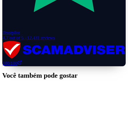
Trustpilot
4.7
out of 5 ·
12,431
reviews
100
/100
Você também pode gostar