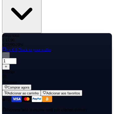
Preço total
€ 17,90
€ 22,90
-20%
+≈ € 0,7
back to your wallet
Entrega
Instant
Comprar agora
Adicionar ao carrinho
Adicionar aos favoritos
Payment held in escrow until you confirm delivery