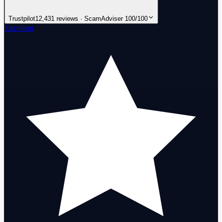
Trustpilot
12,431 reviews · ScamAdviser 100/100
Excellent