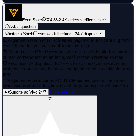
Eyad Store
4.88
·
2.4K orders
·
verified seller
Ask a question
™
igitems Shield
Escrow · full refund · 24/7 disputes
Pagamento retido em custódia
Seu pagamento fica com a igitems
e só é liberado após você confirmar a entrega.
Garantia de 100% de reembolso
Se o seu pedido não for entregue
ou não corresponder ao anúncio, você recebe o reembolso total.
Resolução de disputas 24/7
Se você não conseguir resolver um
problema com o vendedor, nossa equipe intervém e decide de forma
justa.
Pagamentos certificados PCI DSS
Pagamentos com cartão são
processados através de gateways criptografados de nível bancário.
Saber Mais
Suporte ao Vivo 24/7