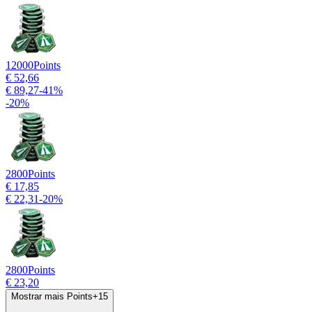
12000
Points
€ 52,66
€ 89,27
-
41
%
-
20
%
2800
Points
€ 17,85
€ 22,31
-
20
%
2800
Points
€ 23,20
Mostrar mais Points
+
15