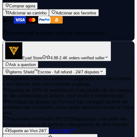
Comprar agora
Adicionar ao carrinho
Adicionar aos favoritos
Payment held in escrow until you confirm delivery
Eyad Store
4.88
·
2.4K orders
·
verified seller
Ask a question
™
igitems Shield
Escrow · full refund · 24/7 disputes
Pagamento retido em custódia
Seu pagamento fica com a igitems
e só é liberado após você confirmar a entrega.
Garantia de 100% de reembolso
Se o seu pedido não for entregue
ou não corresponder ao anúncio, você recebe o reembolso total.
Resolução de disputas 24/7
Se você não conseguir resolver um
problema com o vendedor, nossa equipe intervém e decide de forma
justa.
Pagamentos certificados PCI DSS
Pagamentos com cartão são
processados através de gateways criptografados de nível bancário.
Saber Mais
Suporte ao Vivo 24/7