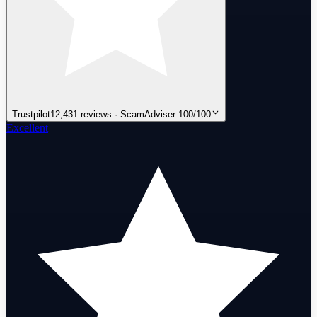
Trustpilot
12,431 reviews · ScamAdviser 100/100
Excellent