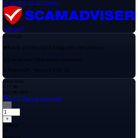
4.7
out of 5 ·
12,431
reviews
100
/100
Descrição
❤️Kindly provide your EA login info after purchase.
🥇Lowest price! Best service experience!
📱Platform:PC Version EA FC 25
Preço total
€ 17,90
€ 22,90
-20%
+≈ € 0,7
back to your wallet
Entrega
Instant