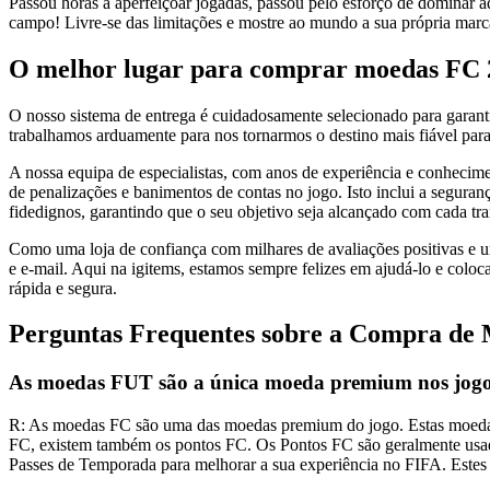
Passou horas a aperfeiçoar jogadas, passou pelo esforço de dominar a
campo! Livre-se das limitações e mostre ao mundo a sua própria marc
O melhor lugar para comprar moedas FC 
O nosso sistema de entrega é cuidadosamente selecionado para garant
trabalhamos arduamente para nos tornarmos o destino mais fiável par
A nossa equipa de especialistas, com anos de experiência e conhecimen
de penalizações e banimentos de contas no jogo. Isto inclui a segur
fidedignos, garantindo que o seu objetivo seja alcançado com cada tr
Como uma loja de confiança com milhares de avaliações positivas e um
e e-mail. Aqui na igitems, estamos sempre felizes em ajudá-lo e colo
rápida e segura.
Perguntas Frequentes sobre a Compra de
As moedas FUT são a única moeda premium nos jog
R: As moedas FC são uma das moedas premium do jogo. Estas moedas
FC, existem também os pontos FC. Os Pontos FC são geralmente usados
Passes de Temporada para melhorar a sua experiência no FIFA. Este