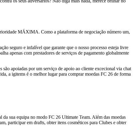
contra os seus adversários? Não diga mais nada, merece brilhar no
prioridade MÁXIMA. Como a plataforma de negociação número um,
ção seguro e infalível que garante que o nosso processo esteja livre
abalha apenas com prestadores de serviços de pagamento globalmente
 são apoiadas por um serviço de apoio ao cliente excecional via chat
úvida, a igitems é o melhor lugar para comprar moedas FC 26 de forma
al da sua equipa no modo FC 26 Ultimate Team. Além das moedas
 participar em drafts, obter itens cosméticos para Clubes e obter