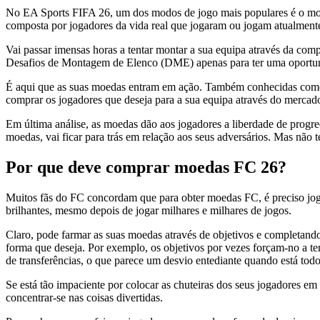
No EA Sports FIFA 26, um dos modos de jogo mais populares é o mod
composta por jogadores da vida real que jogaram ou jogam atualmente
Vai passar imensas horas a tentar montar a sua equipa através da co
Desafios de Montagem de Elenco (DME) apenas para ter uma oportunid
É aqui que as suas moedas entram em ação. Também conhecidas como 
comprar os jogadores que deseja para a sua equipa através do mercado 
Em última análise, as moedas dão aos jogadores a liberdade de progr
moedas, vai ficar para trás em relação aos seus adversários. Mas não
Por que deve comprar moedas FC 26?
Muitos fãs do FC concordam que para obter moedas FC, é preciso jogar 
brilhantes, mesmo depois de jogar milhares e milhares de jogos.
Claro, pode farmar as suas moedas através de objetivos e completando
forma que deseja. Por exemplo, os objetivos por vezes forçam-no a t
de transferências, o que parece um desvio entediante quando está tod
Se está tão impaciente por colocar as chuteiras dos seus jogadores e
concentrar-se nas coisas divertidas.