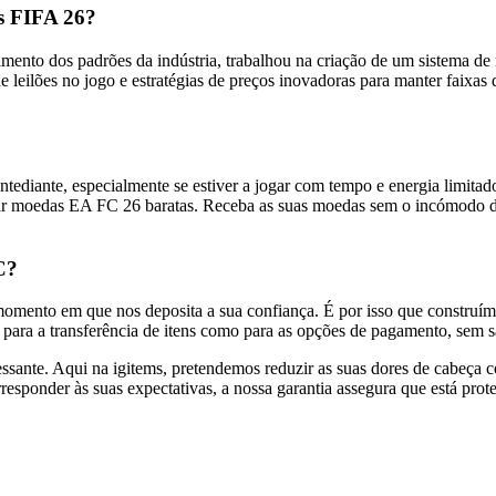
s FIFA 26?
mento dos padrões da indústria, trabalhou na criação de um sistema de 
 leilões no jogo e estratégias de preços inovadoras para manter faixas d
ediante, especialmente se estiver a jogar com tempo e energia limitado
r moedas EA FC 26 baratas. Receba as suas moedas sem o incómodo do 
C?
omento em que nos deposita a sua confiança. É por isso que construím
ra a transferência de itens como para as opções de pagamento, sem sac
ante. Aqui na igitems, pretendemos reduzir as suas dores de cabeça com
rresponder às suas expectativas, a nossa garantia assegura que está prot