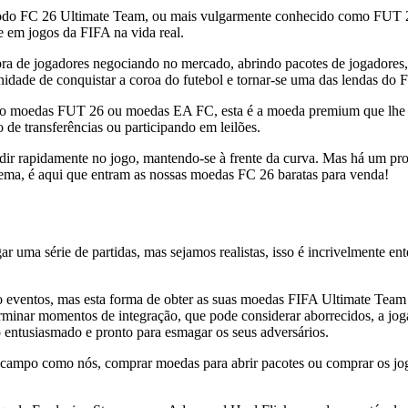
o FC 26 Ultimate Team, ou mais vulgarmente conhecido como FUT 26. 
 em jogos da FIFA na vida real.
mpra de jogadores negociando no mercado, abrindo pacotes de jogadores
ade de conquistar a coroa do futebol e tornar-se uma das lendas do 
moedas FUT 26 ou moedas EA FC, esta é a moeda premium que lhe perm
de transferências ou participando em leilões.
edir rapidamente no jogo, mantendo-se à frente da curva. Mas há um pr
 tema, é aqui que entram as nossas moedas FC 26 baratas para venda!
uma série de partidas, mas sejamos realistas, isso é incrivelmente ent
 eventos, mas esta forma de obter as suas moedas FIFA Ultimate Team g
erminar momentos de integração, que pode considerar aborrecidos, a jo
o entusiasmado e pronto para esmagar os seus adversários.
m campo como nós, comprar moedas para abrir pacotes ou comprar os jogad