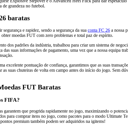
quele Explosive Stepover e o Advanced Heel Flick para dar espetáculo 
a de grandeza no futebol.
26 baratas
ir segurança e rapidez, sendo a segurança da sua
conta FC 26
a nossa 
a obter moedas FUT com zero problemas e total paz de espírito.
to dos padrões da indústria, trabalhou para criar um sistema de negocia
ança das suas informações de pagamento, uma vez que a nossa equipa tr
ansação.
a excelente pontuação de confiança, garantimos que as suas transações
car as suas chuteiras de volta em campo antes do início do jogo. Sem d
 Moedas FUT Baratas
os FIFA?
 garantem que progrida rapidamente no jogo, maximizando o potenci
 para comprar itens no jogo, como pacotes para o modo Ultimate Team,
s pontos premium também podem ser adquiridos na igitems!