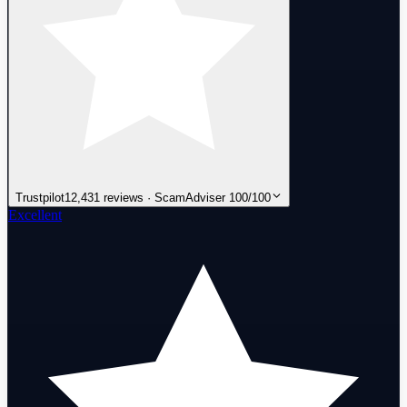
Trustpilot
12,431 reviews · ScamAdviser 100/100
Excellent