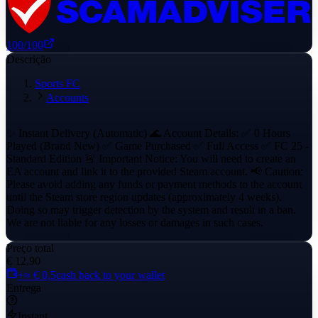
100
/100
Descrição
Sports FC
Accounts
✨ Instant Delivery (Automatic) 🌊 Account Details: ✅ 0 Hours
Played (Brand New) ✅ Game Purchased ✅ Full Access ✅ FC 25 -
Standard Edition 🚨 Important Notice: You will need to create an
EA account and link it to the provided Steam account. 📢 Caution:
Please avoid adding any funds or payment methods to the account
until the Steam store region updates (approximately 4 weeks).
Doing so may trigger detection by the system and result in a ban.
We are not liable for any losses or damages in such cases.
Preço total
€ 12,90
+≈ € 0,5
cash back to your wallet
Entrega
Instant