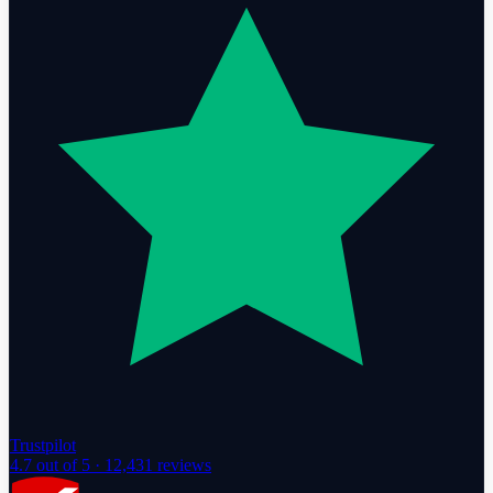
Trustpilot
4.7
out of 5 ·
12,431
reviews