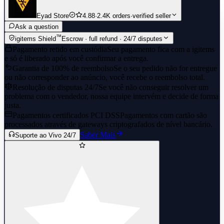
Eyad Store
4.88
·
2.4K orders
·
verified seller
Ask a question
™
igitems Shield
Escrow · full refund · 24/7 disputes
Pagamento retido em custódia
Seu pagamento fica com a igitems
e só é liberado após você confirmar a entrega.
Garantia de 100% de reembolso
Se o seu pedido não for entregue
ou não corresponder ao anúncio, você recebe o reembolso total.
Resolução de disputas 24/7
Se você não conseguir resolver um
problema com o vendedor, nossa equipe intervém e decide de forma
justa.
Pagamentos certificados PCI DSS
Pagamentos com cartão são
processados através de gateways criptografados de nível bancário.
Saber Mais
Suporte ao Vivo 24/7