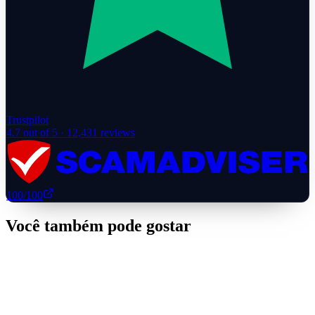
Trustpilot
4.7
out of 5 ·
12,431
reviews
100
/100
Você também pode gostar