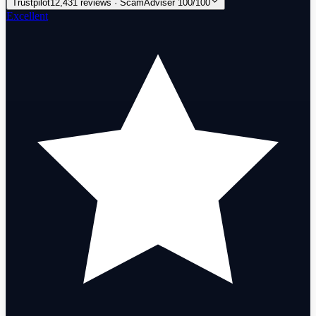
Trustpilot
12,431 reviews · ScamAdviser 100/100
Excellent