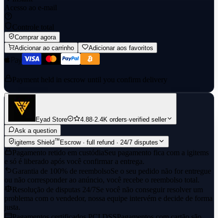
Acesso ao e-mail
Controle total
Comprar agora
Adicionar ao carrinho
Adicionar aos favoritos
Payment held in escrow until you confirm delivery
Eyad Store
4.88
·
2.4K orders
·
verified seller
Ask a question
™
igitems Shield
Escrow · full refund · 24/7 disputes
Pagamento retido em custódia
Seu pagamento fica com a igitems
e só é liberado após você confirmar a entrega.
Garantia de 100% de reembolso
Se o seu pedido não for entregue
ou não corresponder ao anúncio, você recebe o reembolso total.
Resolução de disputas 24/7
Se você não conseguir resolver um
problema com o vendedor, nossa equipe intervém e decide de forma
justa.
Pagamentos certificados PCI DSS
Pagamentos com cartão são