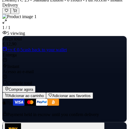
Delivery
1 / 1
5
viewing
Preço total
€ 12,90
+≈ € 0,5
cash back to your wallet
Entrega
Instant
Acesso ao e-mail
Controle total
Comprar agora
Adicionar ao carrinho
Adicionar aos favoritos
Payment held in escrow until you confirm delivery