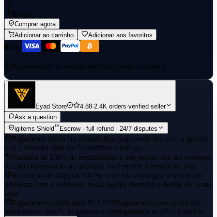
Instant
Comprar agora
Adicionar ao carrinho
Adicionar aos favoritos
Payment held in escrow until you confirm delivery
Eyad Store
4.88
·
2.4K orders
·
verified seller
Ask a question
™
igitems Shield
Escrow · full refund · 24/7 disputes
Pagamento retido em custódia
Seu pagamento fica com a igitems
e só é liberado após você confirmar a entrega.
Garantia de 100% de reembolso
Se o seu pedido não for entregue
ou não corresponder ao anúncio, você recebe o reembolso total.
Resolução de disputas 24/7
Se você não conseguir resolver um
problema com o vendedor, nossa equipe intervém e decide de forma
justa.
Pagamentos certificados PCI DSS
Pagamentos com cartão são
processados através de gateways criptografados de nível bancário.