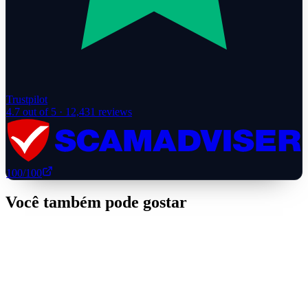
Trustpilot
4.7
out of 5 ·
12,431
reviews
100
/100
Você também pode gostar