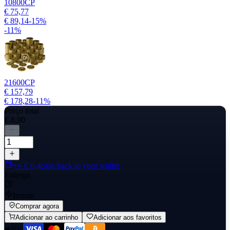
10800
CP
€ 75,77
€ 89,14
-
15
%
-
11
%
21600
CP
€ 157,79
€ 178,28
-
11
%
Preço total
€ 8,90
+≈ € 0,4
cash back to your wallet
Entrega
Instant
Comprar agora
Adicionar ao carrinho
Adicionar aos favoritos