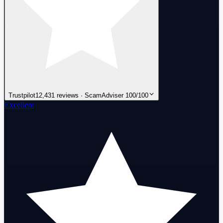
Trustpilot
12,431 reviews · ScamAdviser 100/100
Excellent