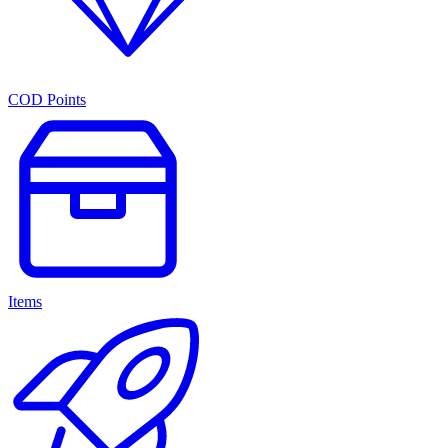
COD Points
Items