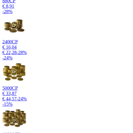
880
CP
€ 8,91
-
28
%
2400
CP
€ 16,04
€ 22,28
-
28
%
-
24
%
5000
CP
€ 33,87
€ 44,57
-
24
%
-
15
%