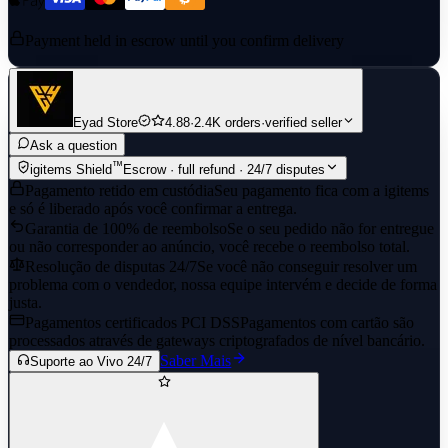
Payment held in escrow until you confirm delivery
Eyad Store
4.88
·
2.4K orders
·
verified seller
Ask a question
™
igitems Shield
Escrow · full refund · 24/7 disputes
Pagamento retido em custódia
Seu pagamento fica com a igitems
e só é liberado após você confirmar a entrega.
Garantia de 100% de reembolso
Se o seu pedido não for entregue
ou não corresponder ao anúncio, você recebe o reembolso total.
Resolução de disputas 24/7
Se você não conseguir resolver um
problema com o vendedor, nossa equipe intervém e decide de forma
justa.
Pagamentos certificados PCI DSS
Pagamentos com cartão são
processados através de gateways criptografados de nível bancário.
Saber Mais
Suporte ao Vivo 24/7