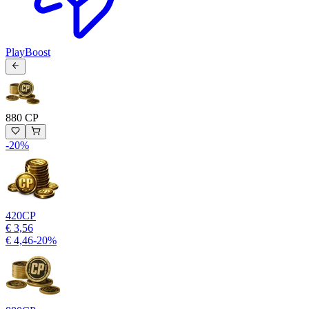
PlayBoost
880 CP
-
20
%
420
CP
€ 3,56
€ 4,46
-
20
%