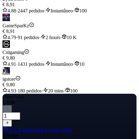
€ 8,91
4.88
·
2447 pedidos
·
Instantâneo
·
100
GameSparKz
€ 8,91
4.79
·
91 pedidos
·
2 hours
·
10 K
Cnlgaming
€ 9,80
4.91
·
1431 pedidos
·
Instantâneo
·
10
igstore
€ 9,80
4.93
·
180 pedidos
·
20 mins
·
100
Preço total
€ 8,90
+≈ € 0,4
cash back to your wallet
Entrega