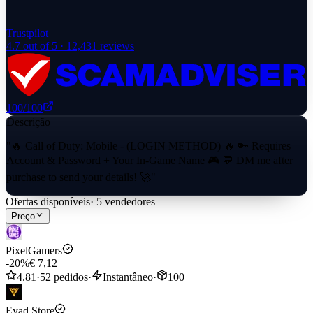
Trustpilot
4.7
out of 5 ·
12,431
reviews
100
/100
Descrição
"🔥 Call of Duty: Mobile - (LOGIN METHOD) 🔥 🔑 Requires
Account & Password + Your In-Game Name 🎮 💬 DM me after
purchase to send your details! 🚀"
Ofertas disponíveis
·
5
vendedores
Preço
PixelGamers
-20%
€ 7,12
4.81
·
52 pedidos
·
Instantâneo
·
100
Eyad Store