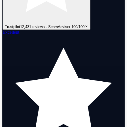
Trustpilot
12,431 reviews · ScamAdviser 100/100
Excellent