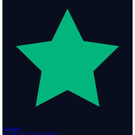
Trustpilot
4.7
out of 5 ·
12,431
reviews