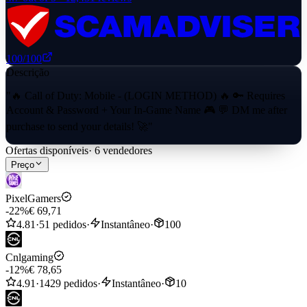
100
/100
Descrição
"🔥 Call of Duty: Mobile - (LOGIN METHOD) 🔥 🔑 Requires
Account & Password + Your In-Game Name 🎮 💬 DM me after
purchase to send your details! 🚀"
Ofertas disponíveis
·
6
vendedores
Preço
PixelGamers
-22%
€ 69,71
4.81
·
51 pedidos
·
Instantâneo
·
100
Cnlgaming
-12%
€ 78,65
4.91
·
1429 pedidos
·
Instantâneo
·
10