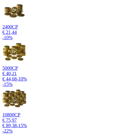
2400
CP
€ 21,44
-
10
%
5000
CP
€ 40,21
€ 44,68
-
10
%
-
15
%
10800
CP
€ 75,97
€ 89,38
-
15
%
-
22
%