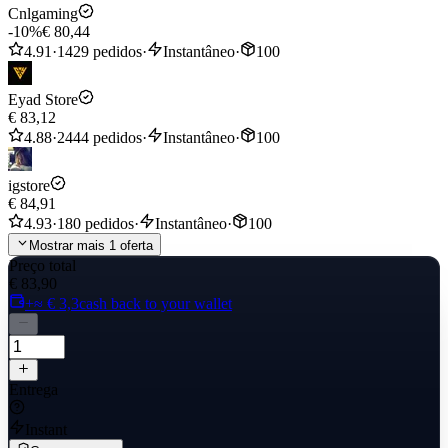
Cnlgaming
-10%
€ 80,44
4.91
·
1429 pedidos
·
Instantâneo
·
100
Eyad Store
€ 83,12
4.88
·
2444 pedidos
·
Instantâneo
·
100
igstore
€ 84,91
4.93
·
180 pedidos
·
Instantâneo
·
100
Mostrar mais 1 oferta
Preço total
€ 83,90
+≈ € 3,3
cash back to your wallet
Entrega
Instant