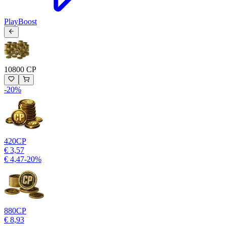
PlayBoost
10800 CP
-
20
%
420
CP
€ 3,57
€ 4,47
-
20
%
880
CP
€ 8,93