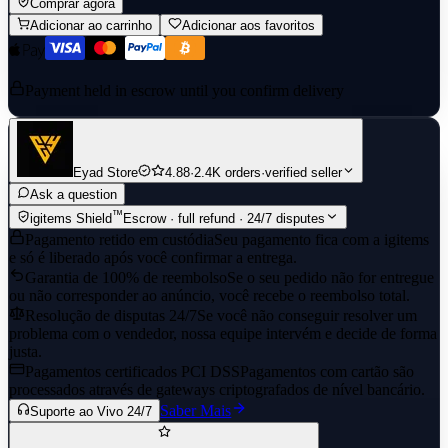
Comprar agora
Adicionar ao carrinho
Adicionar aos favoritos
Payment held in escrow until you confirm delivery
Eyad Store
4.88
·
2.4K orders
·
verified seller
Ask a question
™
igitems Shield
Escrow · full refund · 24/7 disputes
Pagamento retido em custódia
Seu pagamento fica com a igitems
e só é liberado após você confirmar a entrega.
Garantia de 100% de reembolso
Se o seu pedido não for entregue
ou não corresponder ao anúncio, você recebe o reembolso total.
Resolução de disputas 24/7
Se você não conseguir resolver um
problema com o vendedor, nossa equipe intervém e decide de forma
justa.
Pagamentos certificados PCI DSS
Pagamentos com cartão são
processados através de gateways criptografados de nível bancário.
Saber Mais
Suporte ao Vivo 24/7