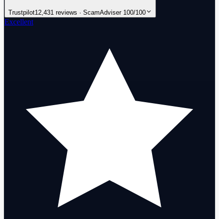
Trustpilot
12,431 reviews · ScamAdviser 100/100
Excellent