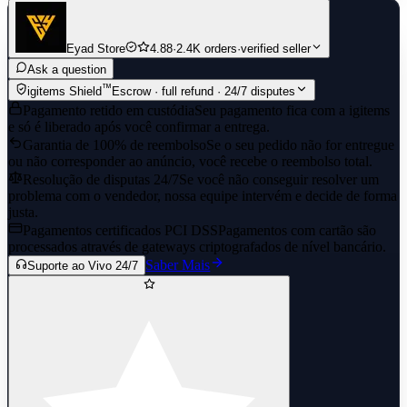
Eyad Store
4.88
·
2.4K orders
·
verified seller
Ask a question
™
igitems Shield
Escrow · full refund · 24/7 disputes
Pagamento retido em custódia
Seu pagamento fica com a igitems
e só é liberado após você confirmar a entrega.
Garantia de 100% de reembolso
Se o seu pedido não for entregue
ou não corresponder ao anúncio, você recebe o reembolso total.
Resolução de disputas 24/7
Se você não conseguir resolver um
problema com o vendedor, nossa equipe intervém e decide de forma
justa.
Pagamentos certificados PCI DSS
Pagamentos com cartão são
processados através de gateways criptografados de nível bancário.
Saber Mais
Suporte ao Vivo 24/7