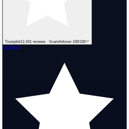
Trustpilot
12,431 reviews · ScamAdviser 100/100
Excellent