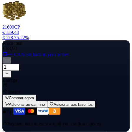
21600
CP
€ 139,43
€ 178,75
-
22
%
Preço total
€ 83,90
+≈ € 3,3
cash back to your wallet
Entrega
Instant
Comprar agora
Adicionar ao carrinho
Adicionar aos favoritos
Payment held in escrow until you confirm delivery