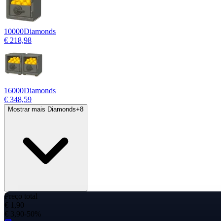
10000
Diamonds
€ 218,98
16000
Diamonds
€ 348,59
Mostrar mais Diamonds
+
8
Preço total
€ 1,90
€ 3,90
-50%