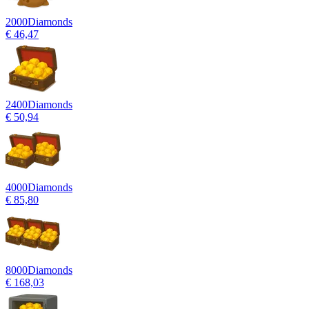
2000
Diamonds
€ 46,47
2400
Diamonds
€ 50,94
4000
Diamonds
€ 85,80
8000
Diamonds
€ 168,03