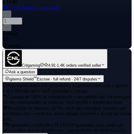
€ 14,90
+≈ € 0,6
back to your wallet
Entrega
Instant
Cnlgaming
4.91
·
1.4K orders
·
verified seller
Ask a question
™
igitems Shield
Escrow · full refund · 24/7 disputes
Pagamento retido em custódia
Seu pagamento fica com a igitems
e só é liberado após você confirmar a entrega.
Garantia de 100% de reembolso
Se o seu pedido não for entregue
ou não corresponder ao anúncio, você recebe o reembolso total.
Resolução de disputas 24/7
Se você não conseguir resolver um
problema com o vendedor, nossa equipe intervém e decide de forma
justa.
Pagamentos certificados PCI DSS
Pagamentos com cartão são
processados através de gateways criptografados de nível bancário.