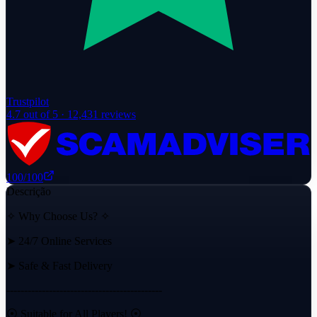
Trustpilot
4.7
out of 5 ·
12,431
reviews
100
/100
Descrição
✧ Why Choose Us? ✧
➤ 24/7 Online Services
➤ Safe & Fast Delivery
--------------------------------------------
⦿ Suitable for All Players! ⦿