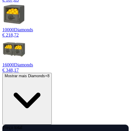
10000
Diamonds
€ 218,72
16000
Diamonds
€ 348,17
Mostrar mais Diamonds
+
8
Preço total