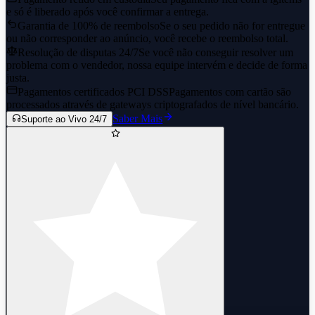
e só é liberado após você confirmar a entrega.
Garantia de 100% de reembolso
Se o seu pedido não for entregue
ou não corresponder ao anúncio, você recebe o reembolso total.
Resolução de disputas 24/7
Se você não conseguir resolver um
problema com o vendedor, nossa equipe intervém e decide de forma
justa.
Pagamentos certificados PCI DSS
Pagamentos com cartão são
processados através de gateways criptografados de nível bancário.
Saber Mais
Suporte ao Vivo 24/7