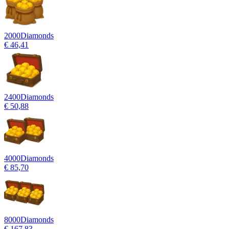
2000
Diamonds
€ 46,41
2400
Diamonds
€ 50,88
4000
Diamonds
€ 85,70
8000
Diamonds
€ 167,83