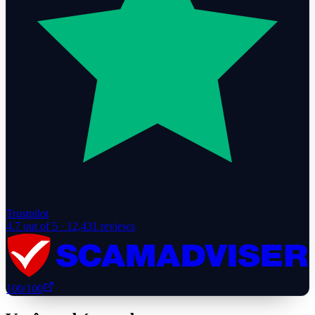
Trustpilot
4.7
out of 5 ·
12,431
reviews
100
/100