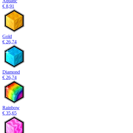
Aquatic
€ 8,91
Gold
€ 26,74
Diamond
€ 26,74
Rainbow
€ 35,65