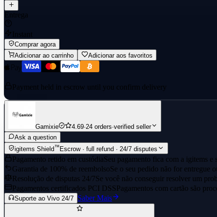
Entrega
Instant
Comprar agora
Adicionar ao carrinho
Adicionar aos favoritos
Payment held in escrow until you confirm delivery
Gamixie
4.69
·
24 orders
·
verified seller
Ask a question
™
igitems Shield
Escrow · full refund · 24/7 disputes
Pagamento retido em custódia
Seu pagamento fica com a igitems e s
Garantia de 100% de reembolso
Se o seu pedido não for entregue o
Resolução de disputas 24/7
Se você não conseguir resolver um prob
Pagamentos certificados PCI DSS
Pagamentos com cartão são proce
Saber Mais
Suporte ao Vivo 24/7