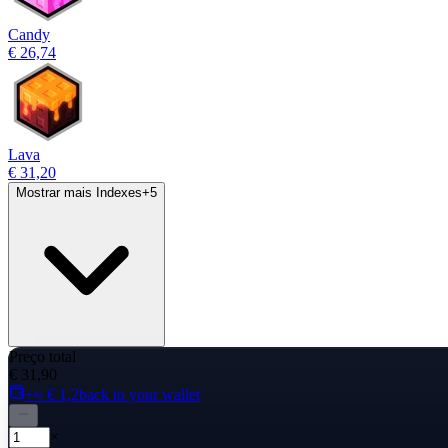
Candy
€ 26,74
Lava
€ 31,20
Mostrar mais Indexes
+
5
Preço total
€ 31,90
+≈ € 1,2
back to your wallet
×