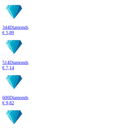
344
Diamonds
€ 5,89
514
Diamonds
€ 7,14
600
Diamonds
€ 9,82