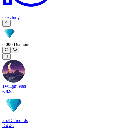
Coaching
6,000 Diamonds
Twilight Pass
€ 8,93
257
Diamonds
€ 4,46