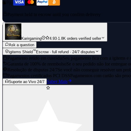
Payment held in escrow until you confirm delivery
Karirgaming
4.93
·
1.8K orders
·
verified seller
Ask a question
™
igitems Shield
Escrow · full refund · 24/7 disputes
Pagamento retido em custódia
Seu pagamento fica com a igitems e s
Garantia de 100% de reembolso
Se o seu pedido não for entregue o
Resolução de disputas 24/7
Se você não conseguir resolver um prob
Pagamentos certificados PCI DSS
Pagamentos com cartão são proce
Saber Mais
Suporte ao Vivo 24/7