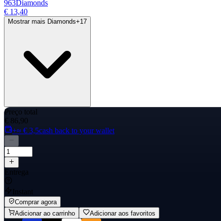
963
Diamonds
€ 13,40
Mostrar mais Diamonds
+
17
Preço total
€ 86,90
+≈ € 3,5
cash back to your wallet
Entrega
Instant
Comprar agora
Adicionar ao carrinho
Adicionar aos favoritos