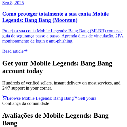
Sep 8, 2025
Como proteger totalmente a sua conta Mobile
Legends: Bang Bang (Moonton)
Proteja a sua conta Mobile Legends: Bang Bang (MLBB) com este
guia de segurança passo a passo. Aprenda dicas de vinculação, 2FA,
monitoramento de login e anti-phishing.
Read article
Get your
Mobile Legends: Bang Bang
account today
Hundreds of verified sellers, instant delivery on most services, and
24/7 support in your corner.
Browse
Mobile Legends: Bang Bang
Sell yours
Confiança da comunidade
Avaliações de Mobile Legends: Bang
Bang