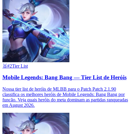
🥈
#2
Tier List
Mobile Legends: Bang Bang — Tier List de Heróis
Nossa tier list de heróis de MLBB para o Patch Patch 2.1.90
classifica os melhores heróis de Mobile Legends: Bang Bang por
função. Veja quais heróis do meta dominam as partidas ranqueadas
em August 2026.