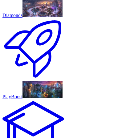
Diamonds
PlayBoost