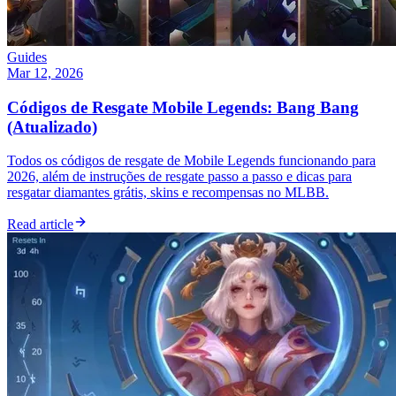
Guides
Mar 12, 2026
Códigos de Resgate Mobile Legends: Bang Bang
(Atualizado)
Todos os códigos de resgate de Mobile Legends funcionando para
2026, além de instruções de resgate passo a passo e dicas para
resgatar diamantes grátis, skins e recompensas no MLBB.
Read article