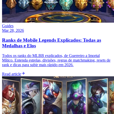
Guides
Mar 28, 2026
Ranks de Mobile Legends Explicados: Todas as
Medalhas e Elos
Todos os ranks do MLBB explicados, de Guerreiro a Imortal
Mítico. Entenda estrelas, divisões, regras de matchmaking, resets de
rank e dicas para subir mais rápido em 2026.
Read article