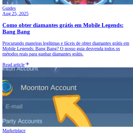
Guides
Aug 25, 2025
Como obter diamantes grátis em Mobile Legends:
Bang Bang
Procurando maneiras legítimas e fáceis de obter diamantes grátis em
Mobile Legends: Bang Bang? O nosso guia desvenda todos os
métodos reais para ganhar diamantes grátis.
Read article
Marketplace