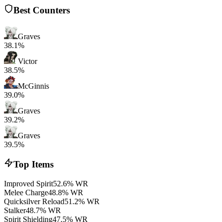
Best Counters
Graves
38.1%
Victor
38.5%
McGinnis
39.0%
Graves
39.2%
Graves
39.5%
Top Items
Improved Spirit
52.6% WR
Melee Charge
48.8% WR
Quicksilver Reload
51.2% WR
Stalker
48.7% WR
Spirit Shielding
47.5% WR