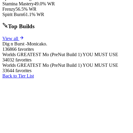
Stamina Mastery
49.0% WR
Frenzy
56.5% WR
Spirit Burn
61.1% WR
Top Builds
View all
Dig n Burst -Monicako.
136866 favorites
Worlds GREATEST Mo (PreNut Build 1) YOU MUST USE
34032 favorites
Worlds GREATEST Mo (PreNut Build 1) YOU MUST USE
33644 favorites
Back to Tier List