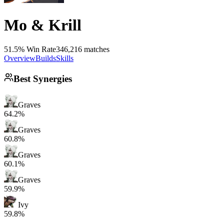
Mo & Krill
51.5% Win Rate
346,216 matches
Overview
Builds
Skills
Best Synergies
Graves
64.2%
Graves
60.8%
Graves
60.1%
Graves
59.9%
Ivy
59.8%