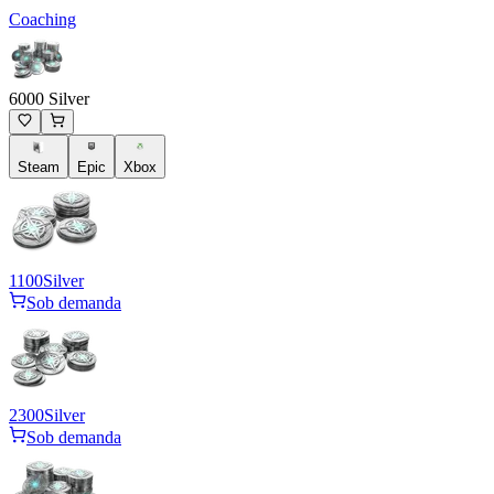
Coaching
6000 Silver
Steam
Epic
Xbox
1100
Silver
Sob demanda
2300
Silver
Sob demanda