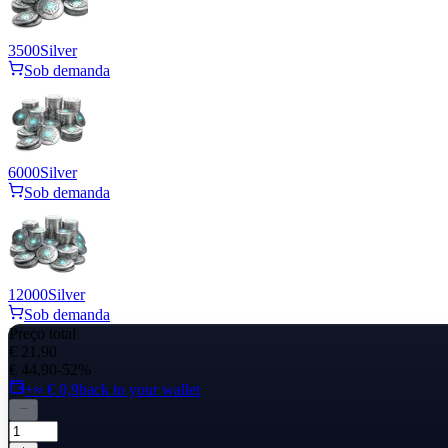
3500
Silver
Sob demanda
6000
Silver
Sob demanda
12000
Silver
Sob demanda
Preço total
€ 21,90
€ 44,90
-52%
+≈ € 0,9
back to your wallet