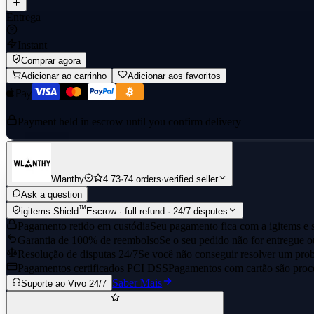
Entrega
Instant
Comprar agora
Adicionar ao carrinho
Adicionar aos favoritos
Payment held in escrow until you confirm delivery
Wlanthy
4.73
·
74 orders
·
verified seller
Ask a question
™
igitems Shield
Escrow · full refund · 24/7 disputes
Pagamento retido em custódia
Seu pagamento fica com a igitems e s
Garantia de 100% de reembolso
Se o seu pedido não for entregue o
Resolução de disputas 24/7
Se você não conseguir resolver um prob
Pagamentos certificados PCI DSS
Pagamentos com cartão são proce
Saber Mais
Suporte ao Vivo 24/7