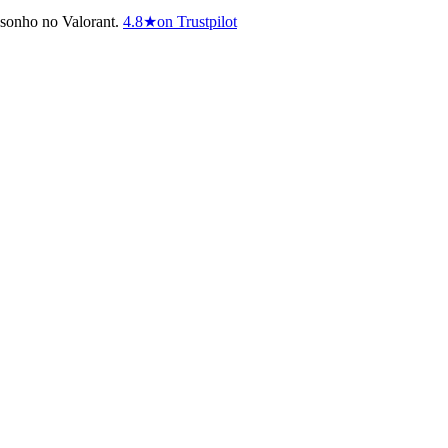
 sonho no Valorant.
4.8
★
on Trustpilot