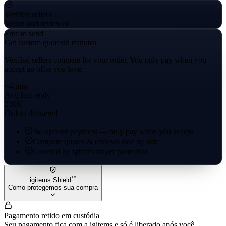
Verified sellers
Vetted and reviewed
Free to send
Get custom quotes
in minutes
Verified sellers compete for your order. You only pay when you
accept an offer you love.
~4 min
Avg first reply
230K+
Orders delivered
No upfront payment — only pay when you accept
Compare quotes & reviews side by side
Covered by igitems buyer protection
™
igitems Shield
Como protegemos sua compra
Pagamento retido em custódia
Seu pagamento fica com a igitems e só é liberado após você