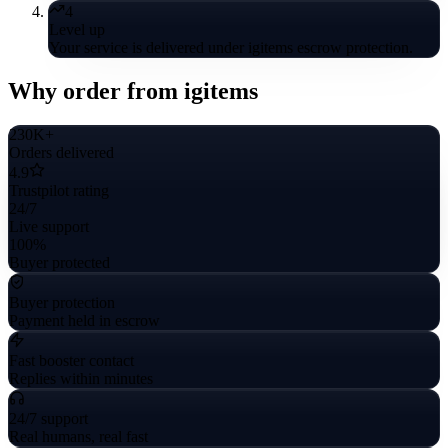
4
Level up
Your service is delivered under igitems escrow protection.
Why order from igitems
230K+
Orders delivered
4.9
Trustpilot rating
24/7
Live support
100%
Buyer protected
Buyer protection
Payment held in escrow
Fast booster contact
Replies within minutes
24/7 support
Real humans, real fast