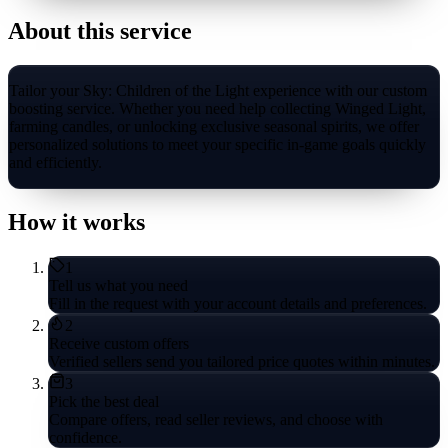
About this service
Tailor your Sky: Children of the Light experience with our custom
boosting service. Whether you need help collecting Winged Light,
farming candles, or unlocking exclusive seasonal spirits, we offer
personalized solutions to meet your specific in-game goals quickly
and efficiently.
How it works
1
Tell us what you need
Fill in the request with your account details and preferences.
2
Receive custom offers
Verified sellers send you tailored price quotes within minutes.
3
Pick the best deal
Compare offers, read seller reviews, and choose with
confidence.