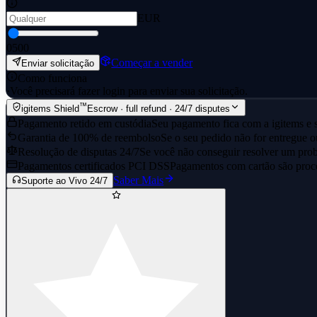
EUR
0
500
Começar a vender
Enviar solicitação
Como funciona
·
Você precisará fazer login para enviar sua solicitação.
™
igitems Shield
Escrow · full refund · 24/7 disputes
Pagamento retido em custódia
Seu pagamento fica com a igitems e s
Garantia de 100% de reembolso
Se o seu pedido não for entregue o
Resolução de disputas 24/7
Se você não conseguir resolver um prob
Pagamentos certificados PCI DSS
Pagamentos com cartão são proce
Saber Mais
Suporte ao Vivo 24/7