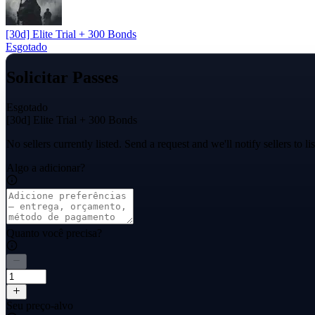
[30d] Elite Trial + 300 Bonds
Esgotado
Solicitar Passes
Esgotado
[30d] Elite Trial + 300 Bonds
No sellers currently listed. Send a request and we'll notify sellers to lis
Algo a adicionar?
Quanto você precisa?
Seu preço-alvo