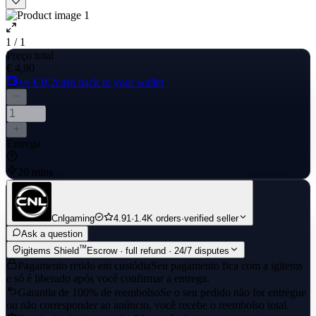
1 / 1
Preço total
€ 4,90
+≈ € 0,2
cash back to your wallet
Entrega
20 mins
Cnlgaming
4.91
·
1.4K orders
·
verified seller
Ask a question
™
igitems Shield
Escrow · full refund · 24/7 disputes
Pagamento retido em custódia
Seu pagamento fica com a igitems
e só é liberado após você confirmar a entrega.
Garantia de 100% de reembolso
Se o seu pedido não for entregue
ou não corresponder ao anúncio, você recebe o reembolso total.