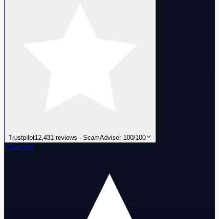
Trustpilot
12,431 reviews · ScamAdviser 100/100
Excellent