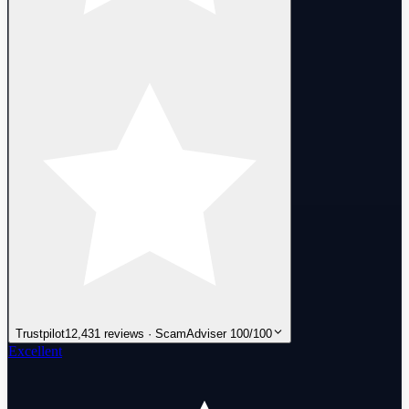
Trustpilot
12,431 reviews · ScamAdviser 100/100
Excellent