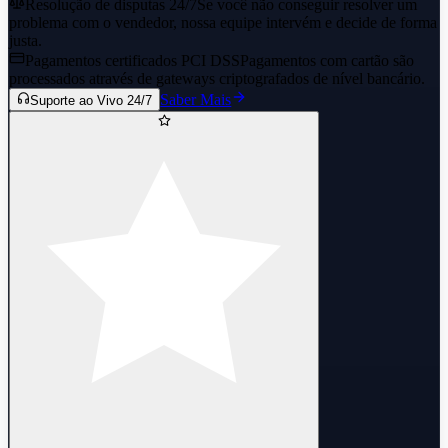
Resolução de disputas 24/7
Se você não conseguir resolver um
problema com o vendedor, nossa equipe intervém e decide de forma
justa.
Pagamentos certificados PCI DSS
Pagamentos com cartão são
processados através de gateways criptografados de nível bancário.
Saber Mais
Suporte ao Vivo 24/7