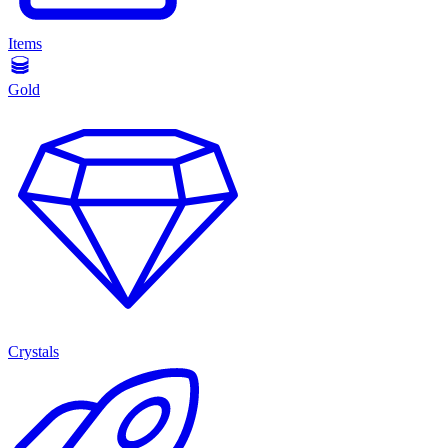
Items
Gold
Crystals