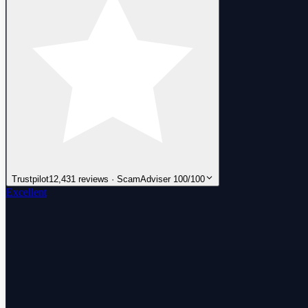
Trustpilot
12,431 reviews · ScamAdviser 100/100
Excellent