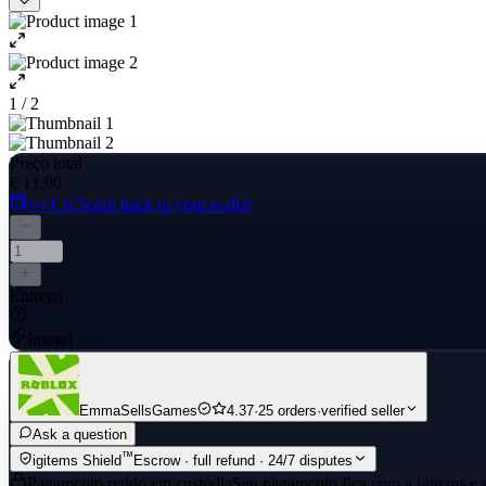
1 / 2
Preço total
€ 11,90
+≈ € 0,5
cash back to your wallet
Entrega
Instant
EmmaSellsGames
4.37
·
25 orders
·
verified seller
Ask a question
™
igitems Shield
Escrow · full refund · 24/7 disputes
Pagamento retido em custódia
Seu pagamento fica com a igitems e s