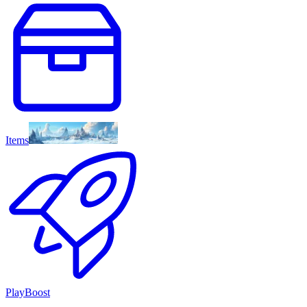
Items
PlayBoost