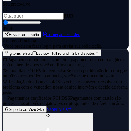
Seu preço-alvo
EUR
0
500
Começar a vender
Enviar solicitação
Como funciona
·
Você precisará fazer login para enviar sua solicitação.
™
igitems Shield
Escrow · full refund · 24/7 disputes
Pagamento retido em custódia
Seu pagamento fica com a igitems
e só é liberado após você confirmar a entrega.
Garantia de 100% de reembolso
Se o seu pedido não for entregue
ou não corresponder ao anúncio, você recebe o reembolso total.
Resolução de disputas 24/7
Se você não conseguir resolver um
problema com o vendedor, nossa equipe intervém e decide de forma
justa.
Pagamentos certificados PCI DSS
Pagamentos com cartão são
processados através de gateways criptografados de nível bancário.
Saber Mais
Suporte ao Vivo 24/7