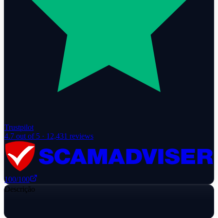
Trustpilot
4.7
out of 5 ·
12,431
reviews
100
/100
Descrição