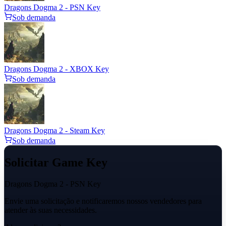
Dragons Dogma 2 - PSN Key
Sob demanda
Dragons Dogma 2 - XBOX Key
Sob demanda
Dragons Dogma 2 - Steam Key
Sob demanda
Solicitar Game Key
Dragons Dogma 2 - PSN Key
Envie uma solicitação e notificaremos nossos vendedores para
atender às suas necessidades.