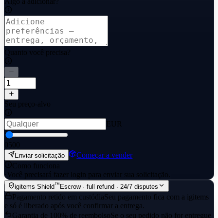
Algo a adicionar?
Quanto você precisa?
Seu preço-alvo
EUR
0
500
Começar a vender
Enviar solicitação
Como funciona
·
Você precisará fazer login para enviar sua solicitação.
™
igitems Shield
Escrow · full refund · 24/7 disputes
Pagamento retido em custódia
Seu pagamento fica com a igitems
e só é liberado após você confirmar a entrega.
Garantia de 100% de reembolso
Se o seu pedido não for entregue