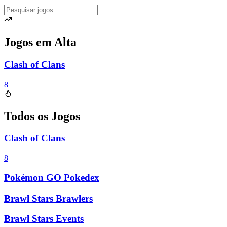
Jogos em Alta
Clash of Clans
8
Todos os Jogos
Clash of Clans
8
Pokémon GO Pokedex
Brawl Stars Brawlers
Brawl Stars Events