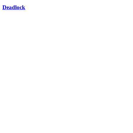
Deadlock