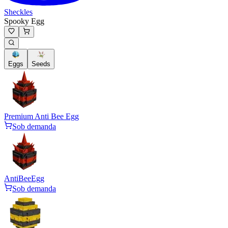
Sheckles
Spooky Egg
Eggs
Seeds
Premium Anti Bee Egg
Sob demanda
AntiBeeEgg
Sob demanda