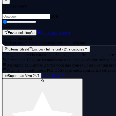
Seu preço-alvo
EUR
0
500
Começar a vender
Enviar solicitação
Como funciona
·
Você precisará fazer login para enviar sua solicitação.
™
igitems Shield
Escrow · full refund · 24/7 disputes
Pagamento retido em custódia
Seu pagamento fica com a igitems e s
Garantia de 100% de reembolso
Se o seu pedido não for entregue o
Resolução de disputas 24/7
Se você não conseguir resolver um prob
Pagamentos certificados PCI DSS
Pagamentos com cartão são proce
Saber Mais
Suporte ao Vivo 24/7