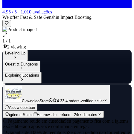
4.95 / 5 · 1,010 avaliações
We offer Fast & Safe Genshin Impact Boosting
1 / 1
2
viewing
Leveling Up
Quest & Dungeons
Exploring Locations
ClowndieoStore
4.33
·
4 orders
·
verified seller
Ask a question
™
igitems Shield
Escrow · full refund · 24/7 disputes
Pagamento retido em custódia
Seu pagamento fica com a igitems
e só é liberado após você confirmar a entrega.
Garantia de 100% de reembolso
Se o seu pedido não for entregue