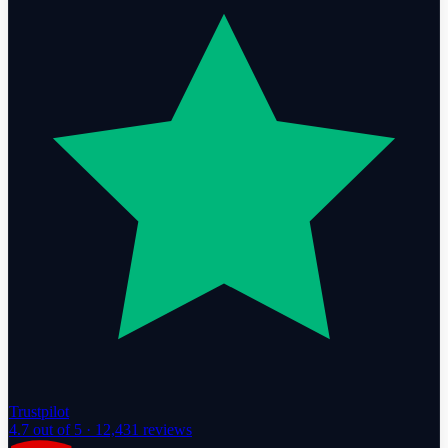
Trustpilot
4.7
out of 5 ·
12,431
reviews