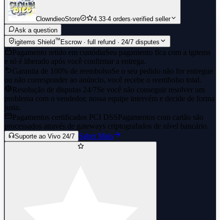
ClowndieoStore
4.33
·
4 orders
·
verified seller
Ask a question
™
igitems Shield
Escrow · full refund · 24/7 disputes
Pagamento retido em custódia
Seu pagamento fica com a igitems
e só é liberado após você confirmar a entrega.
Garantia de 100% de reembolso
Se o seu pedido não for entregue
ou não corresponder ao anúncio, você recebe o reembolso total.
Resolução de disputas 24/7
Se você não conseguir resolver um
problema com o vendedor, nossa equipe intervém e decide de forma
justa.
Pagamentos certificados PCI DSS
Pagamentos com cartão são
processados através de gateways criptografados de nível bancário.
Saber Mais
Suporte ao Vivo 24/7