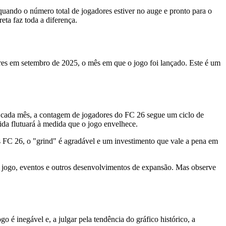
uando o número total de jogadores estiver no auge e pronto para o
ta faz toda a diferença.
es em setembro de 2025, o mês em que o jogo foi lançado. Este é um
A cada mês, a contagem de jogadores do FC 26 segue um ciclo de
ida flutuará à medida que o jogo envelhece.
 FC 26, o "grind" é agradável e um investimento que vale a pena em
o jogo, eventos e outros desenvolvimentos de expansão. Mas observe
é inegável e, a julgar pela tendência do gráfico histórico, a