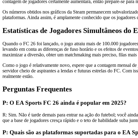
contagem de jogadores certamente aumentará, então prepare-se para m
Os números obtidos nos gráficos da Steam permanecem subvalorizados p
plataformas. Ainda assim, é amplamente conhecido que os jogadores d
Estatísticas de Jogadores Simultâneos do 
Quando o FC 26 foi lançado, o jogo atraiu mais de 100.000 jogadores 
levando em conta as diferenças de fuso horário e os efeitos de even
maximizar a diversão, obter um matchmaking mais preciso, filas mais 
Como o jogo é relativamente novo, espere que a contagem mensal de 
servidor cheio de aspirantes a lendas e futuras estrelas do FC. Com is
realmente estão.
Perguntas Frequentes
P: O EA Sports FC 26 ainda é popular em 2025?
R: Sim. Não é tarde demais para entrar na ação do futebol; você ain
que a base de jogadores cresça rápido e o teto de habilidade suba junt
P: Quais são as plataformas suportadas para o EA S