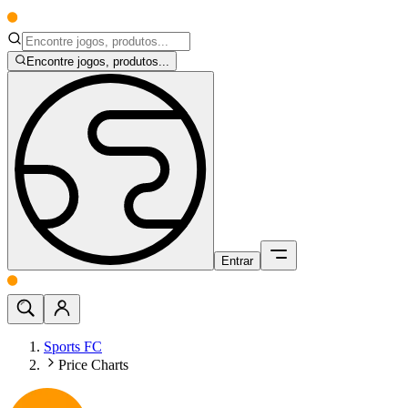
Encontre jogos, produtos...
Entrar
Sports FC
Price Charts