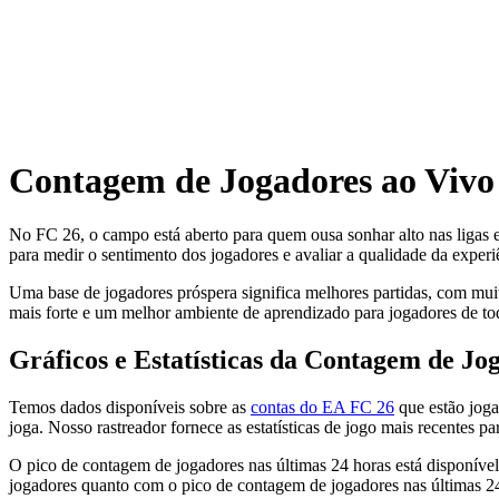
Contagem de Jogadores ao Vivo
No FC 26, o campo está aberto para quem ousa sonhar alto nas ligas e
para medir o sentimento dos jogadores e avaliar a qualidade da exper
Uma base de jogadores próspera significa melhores partidas, com m
mais forte e um melhor ambiente de aprendizado para jogadores de tod
Gráficos e Estatísticas da Contagem de Jo
Temos dados disponíveis sobre as
contas do EA FC 26
que estão joga
joga. Nosso rastreador fornece as estatísticas de jogo mais recentes 
O pico de contagem de jogadores nas últimas 24 horas está disponíve
jogadores quanto com o pico de contagem de jogadores nas últimas 24 