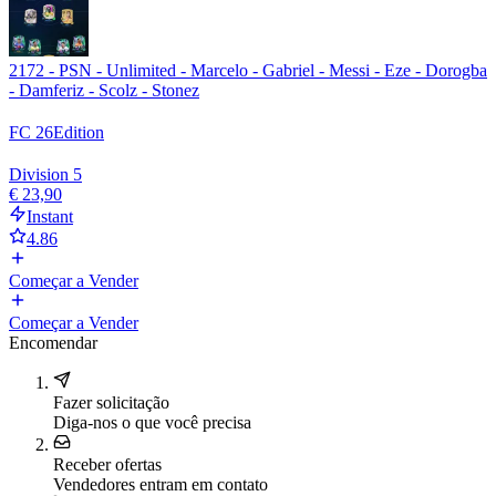
2172 - PSN - Unlimited - Marcelo - Gabriel - Messi - Eze - Dorogba
- Damferiz - Scolz - Stonez
FC 26
Edition
Division 5
€ 23,90
Instant
4.86
Começar a Vender
Começar a Vender
Encomendar
Fazer solicitação
Diga-nos o que você precisa
Receber ofertas
Vendedores entram em contato