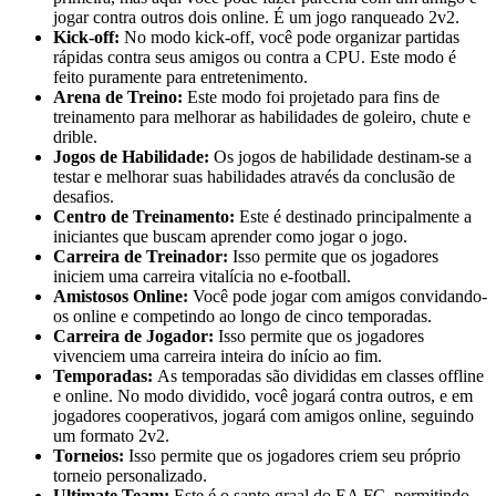
jogar contra outros dois online. É um jogo ranqueado 2v2.
Kick-off:
No modo kick-off, você pode organizar partidas
rápidas contra seus amigos ou contra a CPU. Este modo é
feito puramente para entretenimento.
Arena de Treino:
Este modo foi projetado para fins de
treinamento para melhorar as habilidades de goleiro, chute e
drible.
Jogos de Habilidade:
Os jogos de habilidade destinam-se a
testar e melhorar suas habilidades através da conclusão de
desafios.
Centro de Treinamento:
Este é destinado principalmente a
iniciantes que buscam aprender como jogar o jogo.
Carreira de Treinador:
Isso permite que os jogadores
iniciem uma carreira vitalícia no e-football.
Amistosos Online:
Você pode jogar com amigos convidando-
os online e competindo ao longo de cinco temporadas.
Carreira de Jogador:
Isso permite que os jogadores
vivenciem uma carreira inteira do início ao fim.
Temporadas:
As temporadas são divididas em classes offline
e online. No modo dividido, você jogará contra outros, e em
jogadores cooperativos, jogará com amigos online, seguindo
um formato 2v2.
Torneios:
Isso permite que os jogadores criem seu próprio
torneio personalizado.
Ultimate Team:
Este é o santo graal do EA FC, permitindo