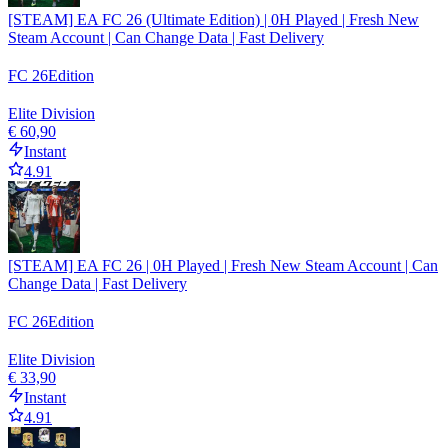
[STEAM] EA FC 26 (Ultimate Edition) | 0H Played | Fresh New
Steam Account | Can Change Data | Fast Delivery
FC 26
Edition
Elite Division
€ 60,90
Instant
4.91
[STEAM] EA FC 26 | 0H Played | Fresh New Steam Account | Can
Change Data | Fast Delivery
FC 26
Edition
Elite Division
€ 33,90
Instant
4.91