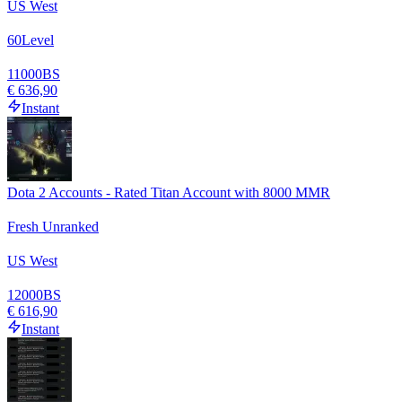
US West
60
Level
11000
BS
€ 636,90
Instant
Dota 2 Accounts - Rated Titan Account with 8000 MMR
Fresh Unranked
US West
12000
BS
€ 616,90
Instant