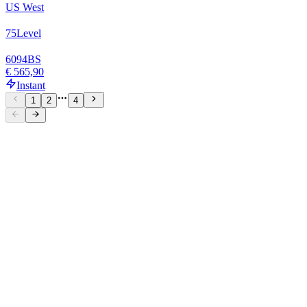
US West
75
Level
6094
BS
€ 565,90
Instant
1
2
4