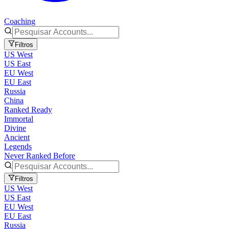
Coaching
Filtros
US West
US East
EU West
EU East
Russia
China
Ranked Ready
Immortal
Divine
Ancient
Legends
Never Ranked Before
Filtros
US West
US East
EU West
EU East
Russia