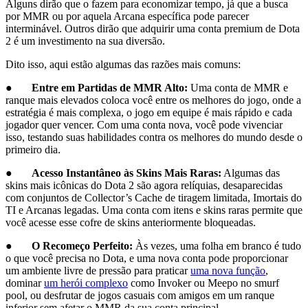
Alguns dirão que o fazem para economizar tempo, já que a busca
por MMR ou por aquela Arcana específica pode parecer
interminável. Outros dirão que adquirir uma conta premium de Dota
2 é um investimento na sua diversão.
Dito isso, aqui estão algumas das razões mais comuns:
●
Entre em Partidas de MMR Alto:
Uma conta de MMR e
ranque mais elevados coloca você entre os melhores do jogo, onde a
estratégia é mais complexa, o jogo em equipe é mais rápido e cada
jogador quer vencer. Com uma conta nova, você pode vivenciar
isso, testando suas habilidades contra os melhores do mundo desde o
primeiro dia.
●
Acesso Instantâneo às Skins Mais Raras:
Algumas das
skins mais icônicas do Dota 2 são agora relíquias, desaparecidas
com conjuntos de Collector’s Cache de tiragem limitada, Imortais do
TI e Arcanas legadas. Uma conta com itens e skins raras permite que
você acesse esse cofre de skins anteriormente bloqueadas.
●
O Recomeço Perfeito:
Às vezes, uma folha em branco é tudo
o que você precisa no Dota, e uma nova conta pode proporcionar
um ambiente livre de pressão para praticar
uma nova função
,
dominar
um herói complexo
como Invoker ou Meepo no smurf
pool, ou desfrutar de jogos casuais com amigos em um ranque
inferior sem afetar o MMR da sua conta principal.