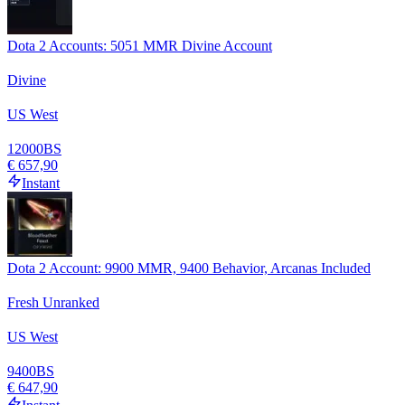
Dota 2 Accounts: 5051 MMR Divine Account
Divine
US West
12000
BS
€ 657,90
Instant
Dota 2 Account: 9900 MMR, 9400 Behavior, Arcanas Included
Fresh Unranked
US West
9400
BS
€ 647,90