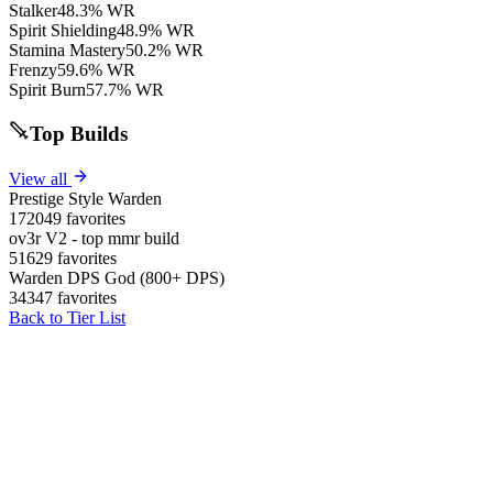
Stalker
48.3% WR
Spirit Shielding
48.9% WR
Stamina Mastery
50.2% WR
Frenzy
59.6% WR
Spirit Burn
57.7% WR
Top Builds
View all
Prestige Style Warden
172049 favorites
ov3r V2 - top mmr build
51629 favorites
Warden DPS God (800+ DPS)
34347 favorites
Back to Tier List