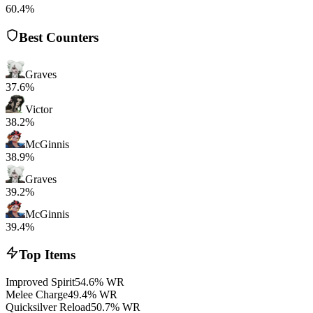
60.4%
Best Counters
Graves
37.6%
Victor
38.2%
McGinnis
38.9%
Graves
39.2%
McGinnis
39.4%
Top Items
Improved Spirit
54.6% WR
Melee Charge
49.4% WR
Quicksilver Reload
50.7% WR