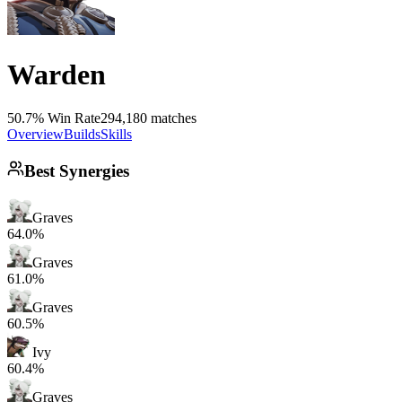
Warden
50.7% Win Rate
294,180 matches
Overview
Builds
Skills
Best Synergies
Graves
64.0%
Graves
61.0%
Graves
60.5%
Ivy
60.4%
Graves