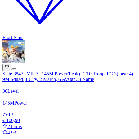
Frost Stars
State 3847 | VIP 7 | 145M Power(Peak) | T10 Troop |FC 3( near 4) |
9M Squad |1 City, 2 March, 6 Avatar , 3 Name
30
Level
145
M
Power
7
VIP
€ 106,90
2 hours
4.93