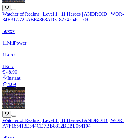
Watcher of Realms | Level 1 | 11 Heroes | ANDROID | WOR-
34B31A725ABE4868AD318274254C176C
50xxx
11
Mil
Power
1
Lords
1
Epic
€ 48,90
Instant
4.69
Watcher of Realms | Level 1 | 11 Heroes | ANDROID | WOR-
A7F165413E344CD7BB8812BEBE064104
50xxx