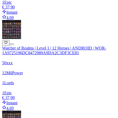
1
Epic
€ 37,90
Instant
4.69
Watcher of Realms | Level 1 | 12 Heroes | ANDROID | WOR-
1A9725196DC8472989A9DA2C3DF3CE81
50xxx
12
Mil
Power
1
Lords
1
Epic
€ 37,90
Instant
4.69