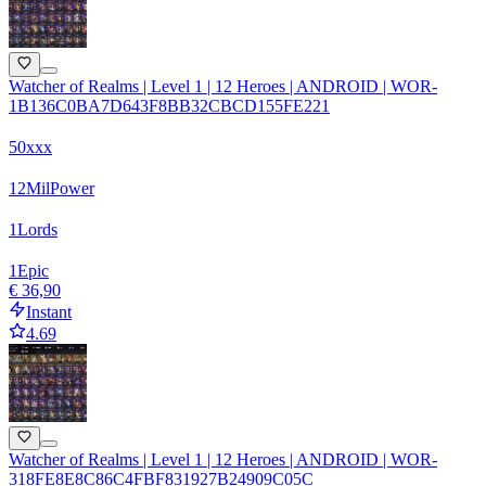
Watcher of Realms | Level 1 | 12 Heroes | ANDROID | WOR-
1B136C0BA7D643F8BB32CBCD155FE221
50xxx
12
Mil
Power
1
Lords
1
Epic
€ 36,90
Instant
4.69
Watcher of Realms | Level 1 | 12 Heroes | ANDROID | WOR-
318FE8E8C86C4FBF831927B24909C05C