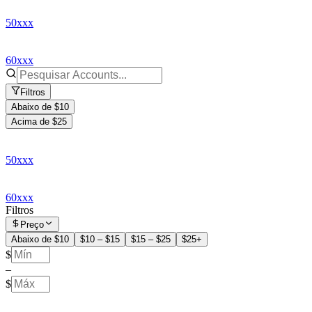
50xxx
60xxx
Filtros
Abaixo de $10
Acima de $25
50xxx
60xxx
Filtros
Preço
Abaixo de $10
$10 – $15
$15 – $25
$25+
$
–
$