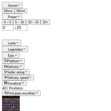
Server
50xxx
60xxx
Power
0 – 5
5 – 10
10 – 15
15+
–
Lords
Legendary
Epic
Platform
Delivery
Seller rating
Delivery speed
Visualizar
401 Produtos
Principais escolhas