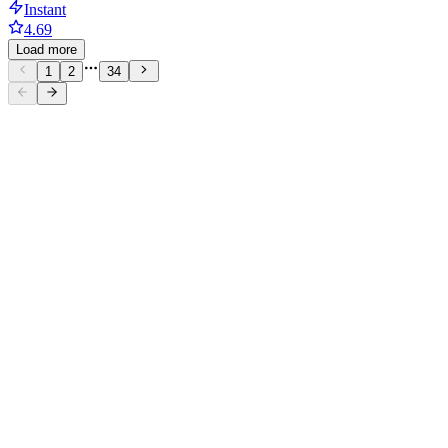
Instant
4.69
Load more
1
2
34