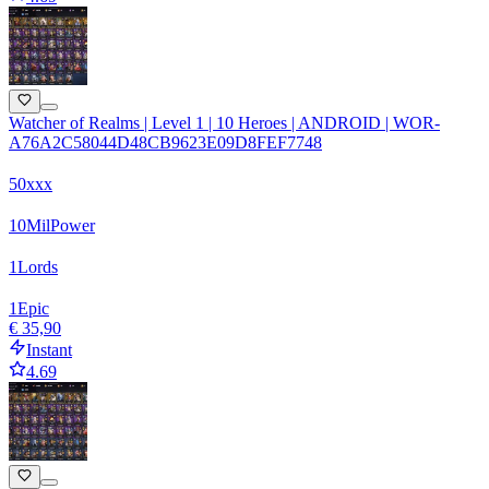
Watcher of Realms | Level 1 | 10 Heroes | ANDROID | WOR-
A76A2C58044D48CB9623E09D8FEF7748
50xxx
10
Mil
Power
1
Lords
1
Epic
€ 35,90
Instant
4.69