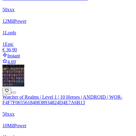
50xxx
12
Mil
Power
1
Lords
1
Epic
€ 36,90
Instant
4.69
Watcher of Realms | Level 1 | 10 Heroes | ANDROID | WOR-
F4F7F065561840838934824D4E7A6B13
50xxx
10
Mil
Power