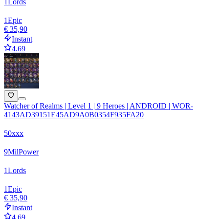
1
Lords
1
Epic
€ 35,90
Instant
4.69
Watcher of Realms | Level 1 | 9 Heroes | ANDROID | WOR-
4143AD39151E45AD9A0B0354F935FA20
50xxx
9
Mil
Power
1
Lords
1
Epic
€ 35,90
Instant
4.69