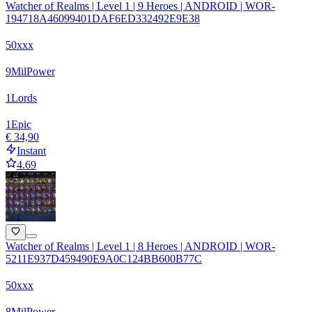
Watcher of Realms | Level 1 | 9 Heroes | ANDROID | WOR-
194718A46099401DAF6ED332492E9E38
50xxx
9
Mil
Power
1
Lords
1
Epic
€ 34,90
Instant
4.69
Watcher of Realms | Level 1 | 8 Heroes | ANDROID | WOR-
5211E937D459490E9A0C124BB600B77C
50xxx
8
Mil
Power