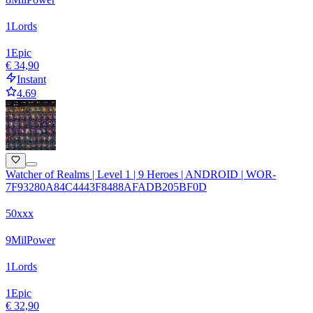
1
Lords
1
Epic
€ 34,90
Instant
4.69
Watcher of Realms | Level 1 | 9 Heroes | ANDROID | WOR-
7F93280A84C4443F8488AFADB205BF0D
50xxx
9
Mil
Power
1
Lords
1
Epic
€ 32,90