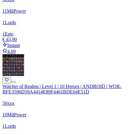
11
Mil
Power
1
Lords
1
Epic
€ 43,90
Instant
4.69
Watcher of Realms | Level 1 | 10 Heroes | ANDROID | WOR-
BFE3596D59A4414E89F4461BDE64E51D
50xxx
10
Mil
Power
1
Lords