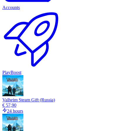
Accounts
PlayBoost
Valheim Steam Gift (Russia)
€ 57,90
24 hours