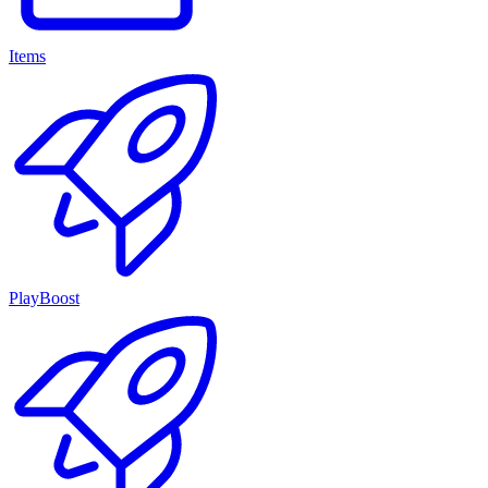
Items
PlayBoost