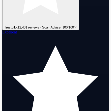
Trustpilot
12,431 reviews · ScamAdviser 100/100
Excellent