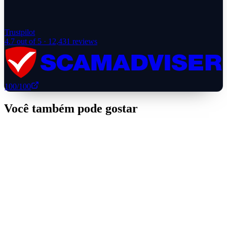
Trustpilot
4.7
out of 5 ·
12,431
reviews
100
/100
Você também pode gostar