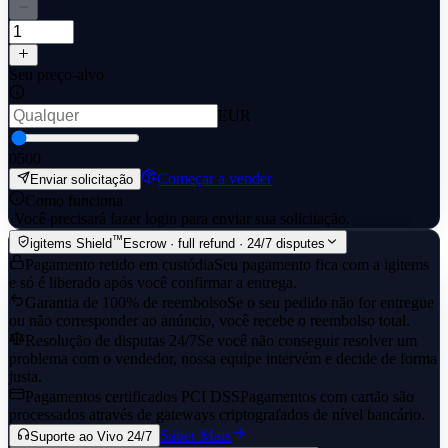
Seu preço-alvo
EUR
0
500
Começar a vender
Enviar solicitação
Como funciona
·
Você precisará fazer login para enviar sua solicitação.
™
igitems Shield
Escrow · full refund · 24/7 disputes
Pagamento retido em custódia
Seu pagamento fica com a igitems
e só é liberado após você confirmar a entrega.
Garantia de 100% de reembolso
Se o seu pedido não for entregue
ou não corresponder ao anúncio, você recebe o reembolso total.
Resolução de disputas 24/7
Se você não conseguir resolver um
problema com o vendedor, nossa equipe intervém e decide de forma
justa.
Pagamentos certificados PCI DSS
Pagamentos com cartão são
processados através de gateways criptografados de nível bancário.
Saber Mais
Suporte ao Vivo 24/7