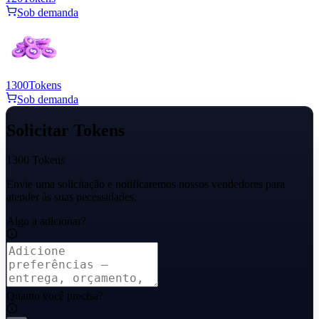
Sob demanda
1300
Tokens
Sob demanda
Solicitar Tokens
1300 Tokens
Envie uma solicitação e notificaremos nossos vendedores para
atender às suas necessidades.
Algo a adicionar?
Quanto você precisa?