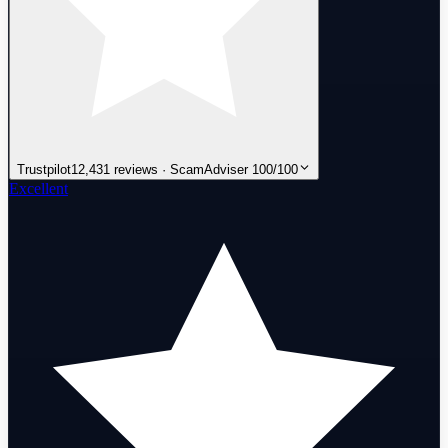
Trustpilot
12,431 reviews · ScamAdviser 100/100
Excellent