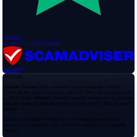
Trustpilot
4.7
out of 5 ·
12,431
reviews
100
/100
Descrição
Stumble Tokens
(often rebranded or used alongside Stumble
Coins) are the game’s secondary currency. They are primarily used
to roll the
Epic Wheel
(or themed cosmetic wheels) and to purchase
high-tier character skins and special emotes directly from the shop
rotation.
Stock up on Stumble Tokens to access premium rewards and
enhance your gameplay with exclusive cosmetics and engaging
features.