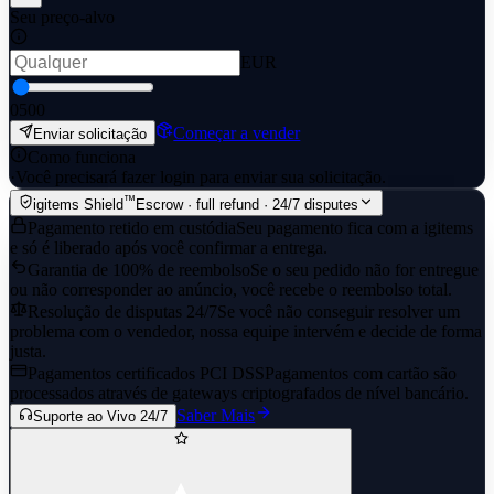
Seu preço-alvo
EUR
0
500
Começar a vender
Enviar solicitação
Como funciona
·
Você precisará fazer login para enviar sua solicitação.
™
igitems Shield
Escrow · full refund · 24/7 disputes
Pagamento retido em custódia
Seu pagamento fica com a igitems
e só é liberado após você confirmar a entrega.
Garantia de 100% de reembolso
Se o seu pedido não for entregue
ou não corresponder ao anúncio, você recebe o reembolso total.
Resolução de disputas 24/7
Se você não conseguir resolver um
problema com o vendedor, nossa equipe intervém e decide de forma
justa.
Pagamentos certificados PCI DSS
Pagamentos com cartão são
processados através de gateways criptografados de nível bancário.
Saber Mais
Suporte ao Vivo 24/7