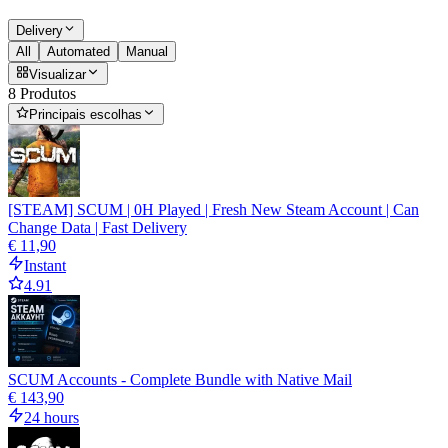
Delivery
All
Automated
Manual
Visualizar
8 Produtos
Principais escolhas
[STEAM] SCUM | 0H Played | Fresh New Steam Account | Can
Change Data | Fast Delivery
€ 11,90
Instant
4.91
SCUM Accounts - Complete Bundle with Native Mail
€ 143,90
24 hours