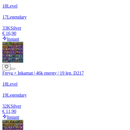
18
Level
17
Legendary
33
K
Silver
€ 16,90
Instant
Freya + Inkarnat | 46k energy | 19 leg. D217
18
Level
19
Legendary
32
K
Silver
€ 11,90
Instant