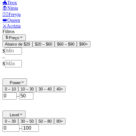
🐲Teox
🧛Ninja
🧙‍♀️Freyja
👑Queen
⚔️Acrizia
Filtros
Preço
Abaixo de $20
$20 – $60
$60 – $90
$90+
$
–
$
Power
0 – 10
10 – 30
30 – 40
40+
–
Level
0 – 30
30 – 50
50 – 80
80+
–