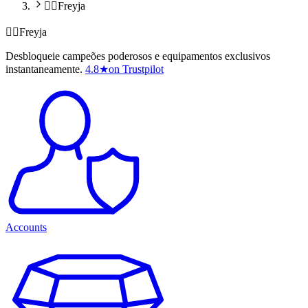
🧙‍♀️Freyja
🧙‍♀️Freyja
Desbloqueie campeões poderosos e equipamentos exclusivos
instantaneamente.
4.8
★
on Trustpilot
Accounts