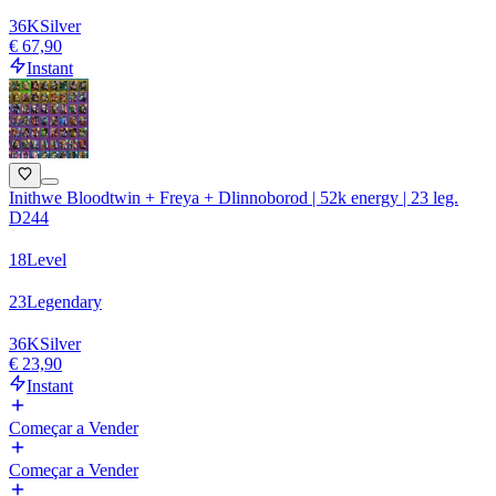
36
K
Silver
€ 67,90
Instant
Inithwe Bloodtwin + Freya + Dlinnoborod | 52k energy | 23 leg.
D244
18
Level
23
Legendary
36
K
Silver
€ 23,90
Instant
Começar a Vender
Começar a Vender