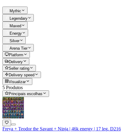
Mythic
Legendary
Maxed
Energy
Silver
Arena Tier
Platform
Delivery
Seller rating
Delivery speed
Visualizar
5 Produtos
Principais escolhas
Freya + Teodor the Savant + Ninja | 46k energy | 17 leg. D216