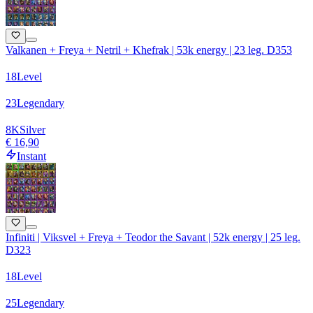
Valkanen + Freya + Netril + Khefrak | 53k energy | 23 leg. D353
18
Level
23
Legendary
8
K
Silver
€ 16,90
Instant
Infiniti | Viksvel + Freya + Teodor the Savant | 52k energy | 25 leg.
D323
18
Level
25
Legendary