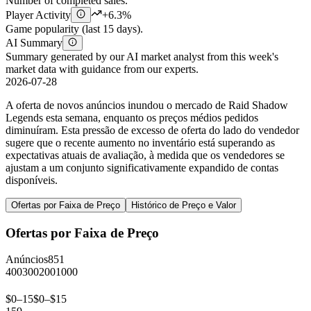
Number of completed sales.
Player Activity
+6.3%
Game popularity (last 15 days).
AI Summary
Summary generated by our AI market analyst from this week's
market data with guidance from our experts.
2026-07-28
A oferta de novos anúncios inundou o mercado de Raid Shadow
Legends esta semana, enquanto os preços médios pedidos
diminuíram. Esta pressão de excesso de oferta do lado do vendedor
sugere que o recente aumento no inventário está superando as
expectativas atuais de avaliação, à medida que os vendedores se
ajustam a um conjunto significativamente expandido de contas
disponíveis.
Ofertas por Faixa de Preço
Histórico de Preço e Valor
Ofertas por Faixa de Preço
Anúncios
851
400
300
200
100
0
$0–15
$0–$15