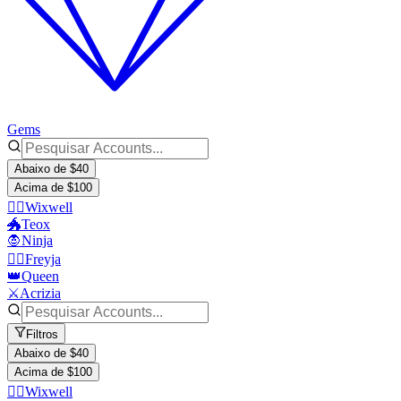
Gems
Abaixo de $40
Acima de $100
🧙‍♂️Wixwell
🐲Teox
🧛Ninja
🧙‍♀️Freyja
👑Queen
⚔️Acrizia
Filtros
Abaixo de $40
Acima de $100
🧙‍♂️Wixwell