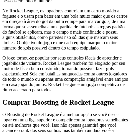
pessoas em todo o mundo!
No Rocket League, os jogadores controlam um carro movido a
foguete e o usam para bater em uma bola muito maior que os carros
em direção à área do gol da outra equipe para marcar gols, de uma
forma que se assemelha a uma partida de futebol: as regras padrão
do futebol se aplicam, mas o campo é mais confinado e possui
alguns obstáculos, como paredes não sólidas que marcam seus
limites. O objetivo do jogo é que cada equipe marque o maior
número de gols possível dentro do tempo estipulado.
O jogo tornou-se popular por seus controles fáceis de aprender e
jogabilidade viciante. Rocket League também foi elogiado por seu
motor de física bem construído, tornando possível fazer gols
espetaculares! Seja em batalhas ranqueadas contra outros jogadores
de todo o mundo ou apenas uma competição amigável entre amigos
em casa jogando juntos, Rocket League é um jogo competitivo de
ritmo acelerado para todos.
Comprar Boosting de Rocket League
O Boosting de Rocket League é a melhor opção se você deseja
jogar em uma liga superior e competir contra jogadores semelhantes
ou até melhores que você. Isso não apenas garantirá que você
alcance o rank dos seus sonhos, mas também ajudará você a