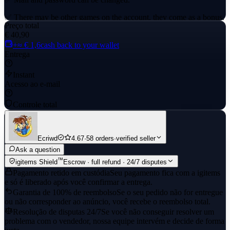
✅ There may be other games on the account, they come as a bonus.
Preço total
✅ You can link your mobile account to your account for maximum
€ 40,90
security.
+≈ € 1,6
cash back to your wallet
Entrega
✅ Instant delivery
Instant
Acesso ao e-mail
Controle total
Ecriwd
4.67
·
58 orders
·
verified seller
Ask a question
™
igitems Shield
Escrow · full refund · 24/7 disputes
Pagamento retido em custódia
Seu pagamento fica com a igitems
e só é liberado após você confirmar a entrega.
Garantia de 100% de reembolso
Se o seu pedido não for entregue
ou não corresponder ao anúncio, você recebe o reembolso total.
Resolução de disputas 24/7
Se você não conseguir resolver um
problema com o vendedor, nossa equipe intervém e decide de forma