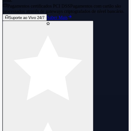
justa.
Pagamentos certificados PCI DSS
Pagamentos com cartão são
processados através de gateways criptografados de nível bancário.
Saber Mais
Suporte ao Vivo 24/7