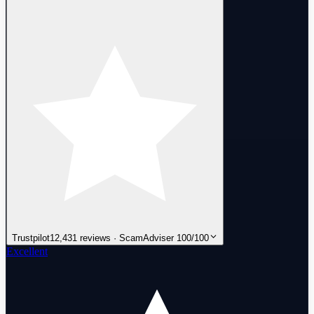
Trustpilot
12,431 reviews · ScamAdviser 100/100
Excellent