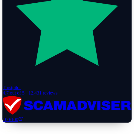
Trustpilot
4.7
out of 5 ·
12,431
reviews
100
/100