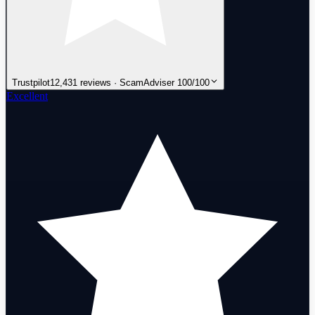
Trustpilot
12,431 reviews · ScamAdviser 100/100
Excellent