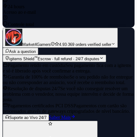
24 hours
Acesso ao e-mail
Controle total
Market4Gamers
4.93
·
369 orders
·
verified seller
Ask a question
™
igitems Shield
Escrow · full refund · 24/7 disputes
Pagamento retido em custódia
Seu pagamento fica com a igitems
e só é liberado após você confirmar a entrega.
Garantia de 100% de reembolso
Se o seu pedido não for entregue
ou não corresponder ao anúncio, você recebe o reembolso total.
Resolução de disputas 24/7
Se você não conseguir resolver um
problema com o vendedor, nossa equipe intervém e decide de forma
justa.
Pagamentos certificados PCI DSS
Pagamentos com cartão são
processados através de gateways criptografados de nível bancário.
Saber Mais
Suporte ao Vivo 24/7