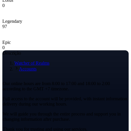
Lords
0
Legendary
97
Epic
0
Descrição
Watcher of Realms
Accounts
Our online hours are from 8:00 to 17:00 and 18:00 to 2:00
according to the GMT +7 timezone.
Full access to the account will be provided, with instant information
delivery during our working hours.
We will guide you through the entire process and support you in
changing information after purchase.
Thank you for trusting and using our services.