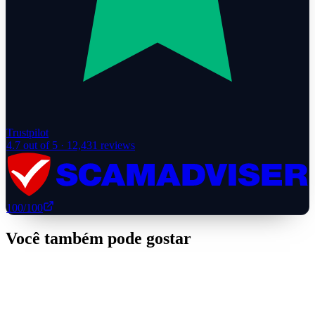
Trustpilot
4.7
out of 5 ·
12,431
reviews
100
/100
Você também pode gostar