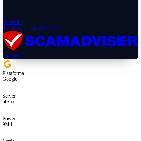
Trustpilot
4.7
out of 5 ·
12,431
reviews
100
/100
Plataforma
Google
Server
60xxx
Power
9
Mil