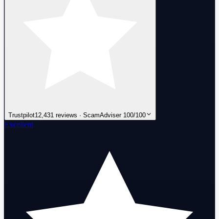
Trustpilot
12,431 reviews · ScamAdviser 100/100
Excellent