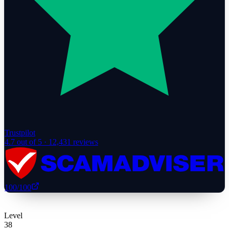
Trustpilot
4.7
out of 5 ·
12,431
reviews
100
/100
Level
38