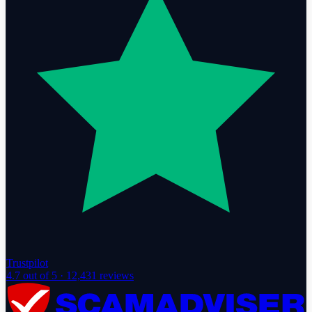
Trustpilot
4.7
out of 5 ·
12,431
reviews