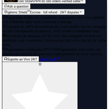
Toro Store
4.92
·
160 orders
·
verified seller
Ask a question
™
igitems Shield
Escrow · full refund · 24/7 disputes
Pagamento retido em custódia
Seu pagamento fica com a igitems
e só é liberado após você confirmar a entrega.
Garantia de 100% de reembolso
Se o seu pedido não for entregue
ou não corresponder ao anúncio, você recebe o reembolso total.
Resolução de disputas 24/7
Se você não conseguir resolver um
problema com o vendedor, nossa equipe intervém e decide de forma
justa.
Pagamentos certificados PCI DSS
Pagamentos com cartão são
processados através de gateways criptografados de nível bancário.
Saber Mais
Suporte ao Vivo 24/7