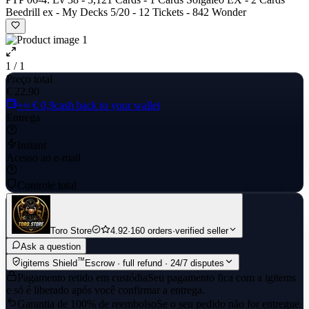
Beedrill ex - My Decks 5/20 - 12 Tickets - 842 Wonder
1 / 1
Preço total
€ 22,90
+≈ € 0,9
cash back to your wallet
Entrega
Instant
Acesso ao e-mail
Controle total
Toro Store
4.92
·
160 orders
·
verified seller
Ask a question
™
igitems Shield
Escrow · full refund · 24/7 disputes
Pagamento retido em custódia
Seu pagamento fica com a igitems
e só é liberado após você confirmar a entrega.
Garantia de 100% de reembolso
Se o seu pedido não for entregue