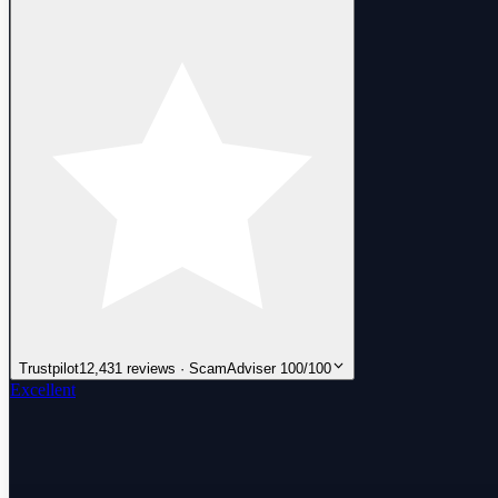
Trustpilot
12,431 reviews · ScamAdviser 100/100
Excellent