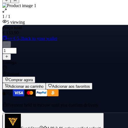
1 / 1
5
viewing
Preço total
€ 133,90
+≈ € 5,3
back to your wallet
Entrega
Instant
Comprar agora
Adicionar ao carrinho
Adicionar aos favoritos
Payment held in escrow until you confirm delivery