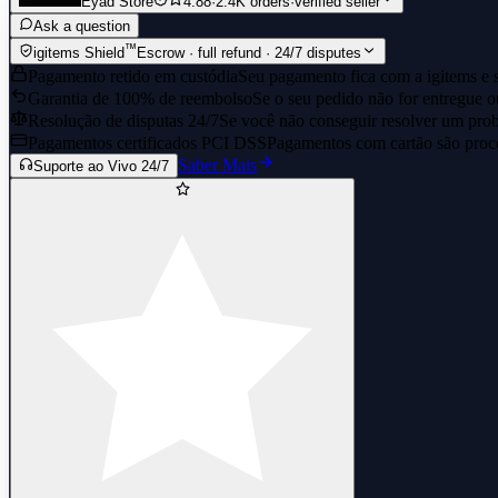
Eyad Store
4.88
·
2.4K orders
·
verified seller
Ask a question
™
igitems Shield
Escrow · full refund · 24/7 disputes
Pagamento retido em custódia
Seu pagamento fica com a igitems e s
Garantia de 100% de reembolso
Se o seu pedido não for entregue o
Resolução de disputas 24/7
Se você não conseguir resolver um prob
Pagamentos certificados PCI DSS
Pagamentos com cartão são proce
Saber Mais
Suporte ao Vivo 24/7