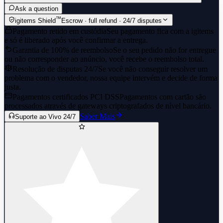
Ask a question
™
igitems Shield
Escrow · full refund · 24/7 disputes
Pagamento retido em custódia
Seu pagamento fica com a igitems
e só é liberado após você confirmar a entrega.
Garantia de 100% de reembolso
Se o seu pedido não for entregue
ou não corresponder ao anúncio, você recebe o reembolso total.
Resolução de disputas 24/7
Se você não conseguir resolver um
problema com o vendedor, nossa equipe intervém e decide de forma
justa.
Pagamentos certificados PCI DSS
Pagamentos com cartão são
processados através de gateways criptografados de nível bancário.
Saber Mais
Suporte ao Vivo 24/7