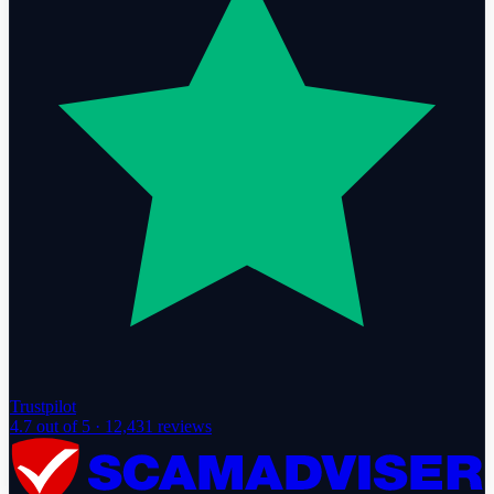
Trustpilot
4.7
out of 5 ·
12,431
reviews