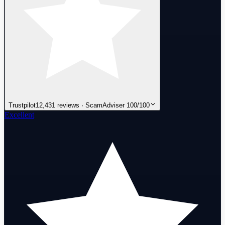
Trustpilot
12,431 reviews · ScamAdviser 100/100
Excellent