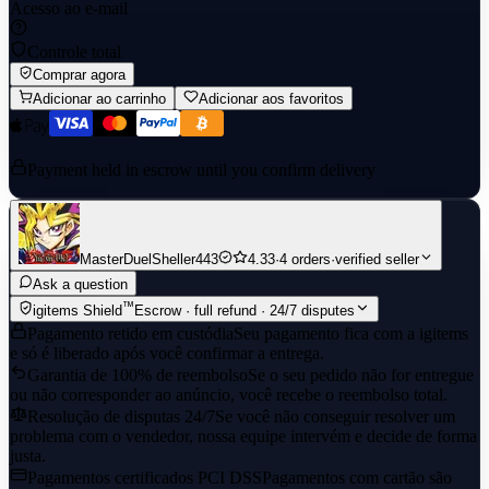
Acesso ao e-mail
Controle total
Comprar agora
Adicionar ao carrinho
Adicionar aos favoritos
Payment held in escrow until you confirm delivery
MasterDuelSheller443
4.33
·
4 orders
·
verified seller
Ask a question
™
igitems Shield
Escrow · full refund · 24/7 disputes
Pagamento retido em custódia
Seu pagamento fica com a igitems
e só é liberado após você confirmar a entrega.
Garantia de 100% de reembolso
Se o seu pedido não for entregue
ou não corresponder ao anúncio, você recebe o reembolso total.
Resolução de disputas 24/7
Se você não conseguir resolver um
problema com o vendedor, nossa equipe intervém e decide de forma
justa.
Pagamentos certificados PCI DSS
Pagamentos com cartão são