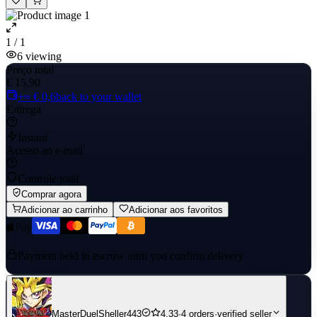
1 / 1
6
viewing
Preço total
€ 15,90
+≈ € 0,6
back to your wallet
Entrega
Instant
Acesso ao e-mail
Controle total
Comprar agora
Adicionar ao carrinho
Adicionar aos favoritos
Payment held in escrow until you confirm delivery
MasterDuelSheller443
4.33
·
4 orders
·
verified seller