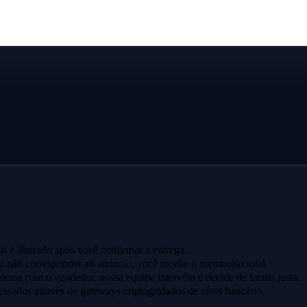
ó é liberado após você confirmar a entrega.
u não corresponder ao anúncio, você recebe o reembolso total.
lema com o vendedor, nossa equipe intervém e decide de forma justa.
ssados através de gateways criptografados de nível bancário.