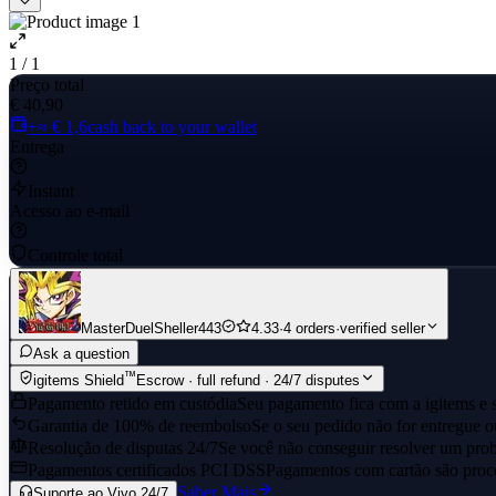
1 / 1
Preço total
€ 40,90
+≈ € 1,6
cash back to your wallet
Entrega
Instant
Acesso ao e-mail
Controle total
MasterDuelSheller443
4.33
·
4 orders
·
verified seller
Ask a question
™
igitems Shield
Escrow · full refund · 24/7 disputes
Pagamento retido em custódia
Seu pagamento fica com a igitems e s
Garantia de 100% de reembolso
Se o seu pedido não for entregue o
Resolução de disputas 24/7
Se você não conseguir resolver um prob
Pagamentos certificados PCI DSS
Pagamentos com cartão são proce
Saber Mais
Suporte ao Vivo 24/7