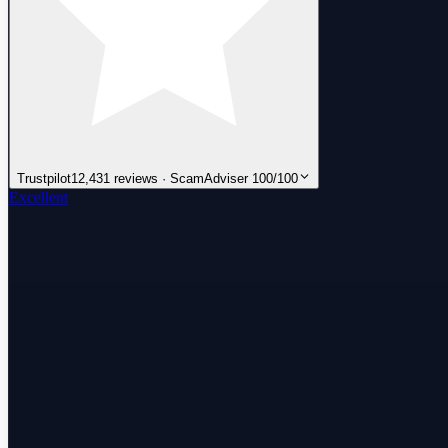
Trustpilot
12,431 reviews · ScamAdviser 100/100
Excellent