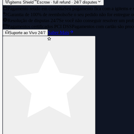
™
igitems Shield
Escrow · full refund · 24/7 disputes
Pagamento retido em custódia
Seu pagamento fica com a igitems e s
Garantia de 100% de reembolso
Se o seu pedido não for entregue o
Resolução de disputas 24/7
Se você não conseguir resolver um prob
Pagamentos certificados PCI DSS
Pagamentos com cartão são proce
Saber Mais
Suporte ao Vivo 24/7