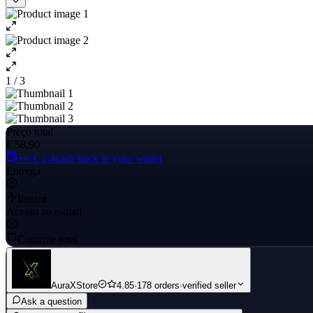
1 / 3
Preço total
€ 58,90
+≈ € 2,4
cash back to your wallet
Entrega
Instant
Acesso ao e-mail
Controle total
AuraXStore
4.85
·
178 orders
·
verified seller
Ask a question