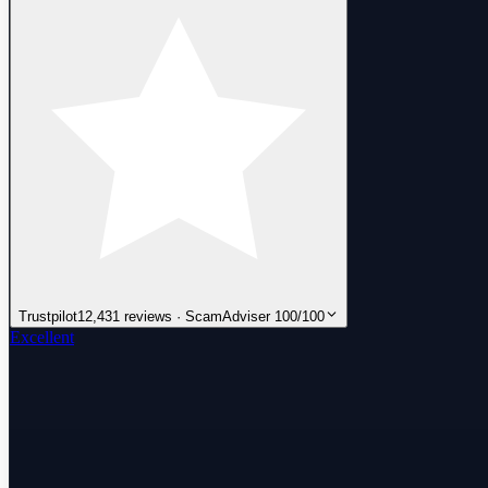
Trustpilot
12,431 reviews · ScamAdviser 100/100
Excellent