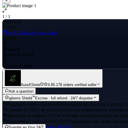
1 / 1
Preço total
€ 59,90
+≈ € 2,4
back to your wallet
Entrega
Instant
Acesso ao e-mail
Controle total
AuraXStore
4.85
·
178 orders
·
verified seller
Ask a question
™
igitems Shield
Escrow · full refund · 24/7 disputes
Pagamento retido em custódia
Seu pagamento fica com a igitems e s
Garantia de 100% de reembolso
Se o seu pedido não for entregue o
Resolução de disputas 24/7
Se você não conseguir resolver um prob
Pagamentos certificados PCI DSS
Pagamentos com cartão são proce
Saber Mais
Suporte ao Vivo 24/7