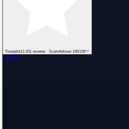
Trustpilot
12,431 reviews · ScamAdviser 100/100
Excellent