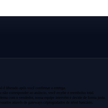
ó é liberado após você confirmar a entrega.
u não corresponder ao anúncio, você recebe o reembolso total.
lema com o vendedor, nossa equipe intervém e decide de forma justa.
ssados através de gateways criptografados de nível bancário.